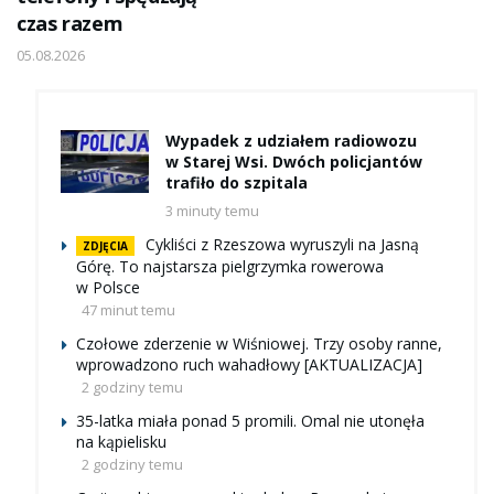
czas razem
05.08.2026
Wypadek z udziałem radiowozu
w Starej Wsi. Dwóch policjantów
trafiło do szpitala
3 minuty temu
Cykliści z Rzeszowa wyruszyli na Jasną
ZDJĘCIA
Górę. To najstarsza pielgrzymka rowerowa
w Polsce
47 minut temu
Czołowe zderzenie w Wiśniowej. Trzy osoby ranne,
wprowadzono ruch wahadłowy [AKTUALIZACJA]
2 godziny temu
35-latka miała ponad 5 promili. Omal nie utonęła
na kąpielisku
2 godziny temu