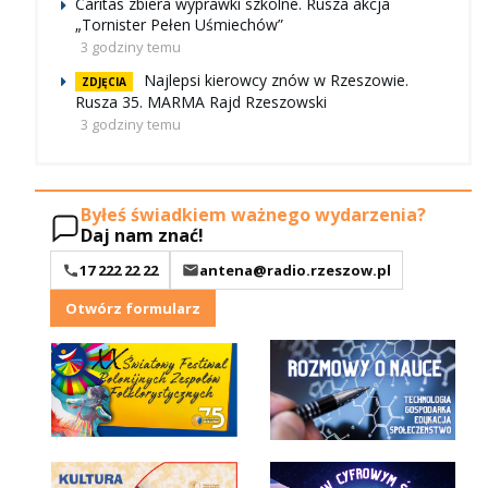
Caritas zbiera wyprawki szkolne. Rusza akcja
„Tornister Pełen Uśmiechów”
3 godziny temu
Najlepsi kierowcy znów w Rzeszowie.
ZDJĘCIA
Rusza 35. MARMA Rajd Rzeszowski
3 godziny temu
Byłeś świadkiem ważnego wydarzenia?
Daj nam znać!
17 222 22 22
antena@radio.rzeszow.pl
Otwórz formularz