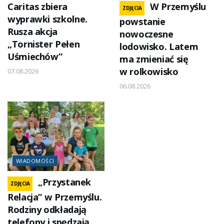
Caritas zbiera
W Przemyślu
ZDJĘCIA
wyprawki szkolne.
powstanie
Rusza akcja
nowoczesne
„Tornister Pełen
lodowisko. Latem
Uśmiechów”
ma zmieniać się
w rolkowisko
07.08.2026
06.08.2026
WIADOMOŚCI
„Przystanek
ZDJĘCIA
Relacja” w Przemyślu.
Rodziny odkładają
telefony i spędzają