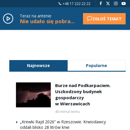
+48 17 222 22 22
Teraz na antenie
ZGŁOŚ TEMAT
Nie udało się pobrać tytułu.
Najnowsze
Popularne
Burze nad Podkarpaciem.
Uszkodzony budynek
gospodarczy
w Wierzawicach
40 minut temu
„Krewki Rajd 2026” w Rzeszowie. Krwiodawcy
oddali blisko 28 litrów krwi