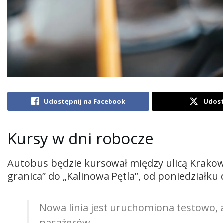
Udostępnij na Facebook
Udost
Kursy w dni robocze
Autobus będzie kursował między ulicą Krako
granica” do „Kalinowa Pętla”, od poniedziałku 
Nowa linia jest uruchomiona testowo, a 
pasażerów