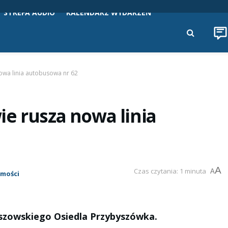
STREFA AUDIO
KALENDARZ WYDARZEŃ
owa linia autobusowa nr 62
e rusza nowa linia
A
Czas czytania: 1 minuta
A
mości
szowskiego Osiedla Przybyszówka.