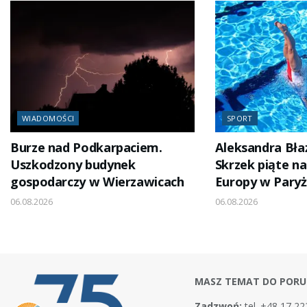
WIADOMOŚCI
SPORT
Burze nad Podkarpaciem.
Aleksandra Bła
Uszkodzony budynek
Skrzek piąte n
gospodarczy w Wierzawicach
Europy w Pary
06.08.2026
06.08.2026
MASZ TEMAT DO PORU
Zadzwoń:
tel. +48 17 22