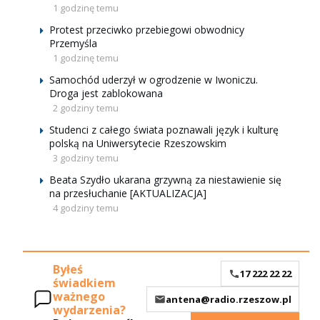
1 godzinę temu
Protest przeciwko przebiegowi obwodnicy
Przemyśla
1 godzinę temu
Samochód uderzył w ogrodzenie w Iwoniczu.
Droga jest zablokowana
2 godziny temu
Studenci z całego świata poznawali język i kulturę
polską na Uniwersytecie Rzeszowskim
3 godziny temu
Beata Szydło ukarana grzywną za niestawienie się
na przesłuchanie [AKTUALIZACJA]
4 godziny temu
Byłeś
17 222 22 22
świadkiem
ważnego
antena@radio.rzeszow.pl
wydarzenia?