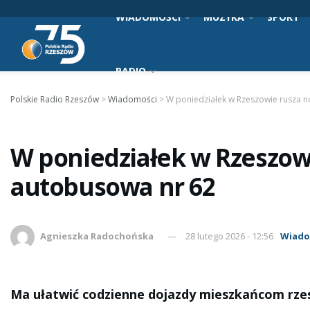
WIADOMOŚCI
MUZYKA
SPORT
RADIO
Polskie Radio Rzeszów
>
Wiadomości
>
W poniedziałek w Rzeszowie rusza n
W poniedziałek w Rzeszowi
autobusowa nr 62
Agnieszka Radochońska
28 lutego 2026 - 12:56
Wiado
Ma ułatwić codzienne dojazdy mieszkańcom rze