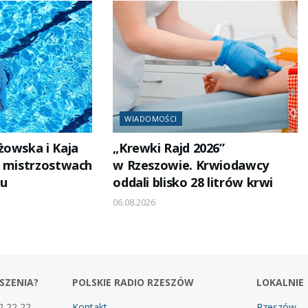
WIADOMOŚCI
żowska i Kaja
„Krewki Rajd 2026”
a mistrzostwach
w Rzeszowie. Krwiodawcy
żu
oddali blisko 28 litrów krwi
06.08.2026
SZENIA?
POLSKIE RADIO RZESZÓW
LOKALNIE
2 22 22
Kontakt
Rzeszów