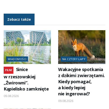
Zobacz także
WIADOMOŚCI
NA CZTERY ŁAPY
Sinice
Wakacyjne spotkania
PILNE
z dzikimi zwierzętami.
w rzeszowskiej
Kiedy pomagać,
„Żwirowni”.
a kiedy lepiej
Kąpielisko zamknięte
nie ingerować?
09.08.2026
09.08.2026