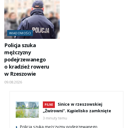
WIADOMOŚCI
Policja szuka
mężczyzny
podejrzewanego
o kradzież roweru
w Rzeszowie
09.08.2026
Sinice w rzeszowskiej
PILNE
„Żwirowni”. Kąpielisko zamknięte
3 minuty temu
Policja szuka mężczyzny podejrzewanego