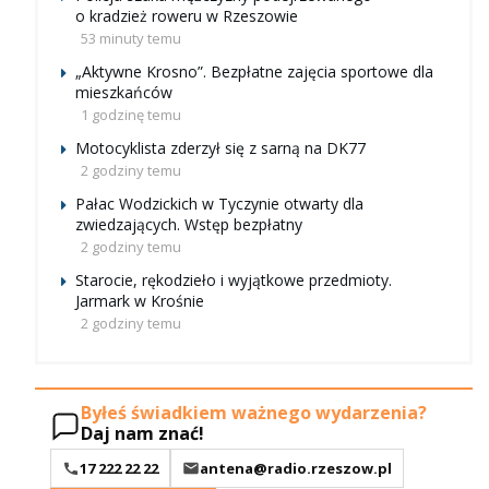
o kradzież roweru w Rzeszowie
53 minuty temu
„Aktywne Krosno”. Bezpłatne zajęcia sportowe dla
mieszkańców
1 godzinę temu
Motocyklista zderzył się z sarną na DK77
2 godziny temu
Pałac Wodzickich w Tyczynie otwarty dla
zwiedzających. Wstęp bezpłatny
2 godziny temu
Starocie, rękodzieło i wyjątkowe przedmioty.
Jarmark w Krośnie
2 godziny temu
Byłeś świadkiem ważnego wydarzenia?
Daj nam znać!
17 222 22 22
antena@radio.rzeszow.pl