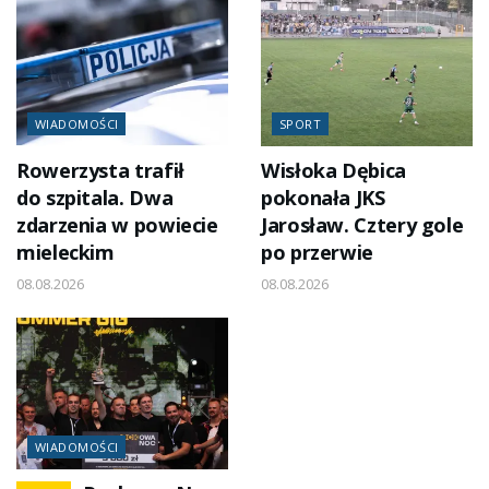
WIADOMOŚCI
SPORT
Rowerzysta trafił
Wisłoka Dębica
do szpitala. Dwa
pokonała JKS
zdarzenia w powiecie
Jarosław. Cztery gole
mieleckim
po przerwie
08.08.2026
08.08.2026
WIADOMOŚCI