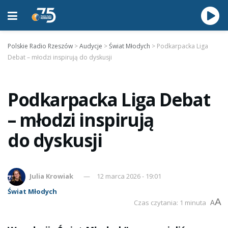
Polskie Radio Rzeszów
>
Audycje
>
Świat Młodych
>
Podkarpacka Liga
Debat – młodzi inspirują do dyskusji
Podkarpacka Liga Debat
– młodzi inspirują
do dyskusji
Julia Krowiak
12 marca 2026 - 19:01
Świat Młodych
A
Czas czytania: 1 minuta
A