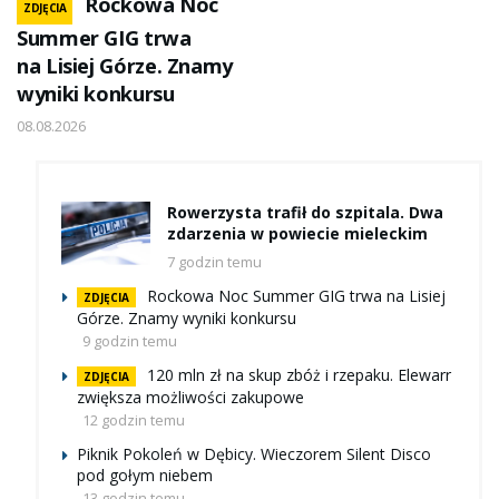
Rockowa Noc
ZDJĘCIA
Summer GIG trwa
na Lisiej Górze. Znamy
wyniki konkursu
08.08.2026
Rowerzysta trafił do szpitala. Dwa
zdarzenia w powiecie mieleckim
7 godzin temu
Rockowa Noc Summer GIG trwa na Lisiej
ZDJĘCIA
Górze. Znamy wyniki konkursu
9 godzin temu
120 mln zł na skup zbóż i rzepaku. Elewarr
ZDJĘCIA
zwiększa możliwości zakupowe
12 godzin temu
Piknik Pokoleń w Dębicy. Wieczorem Silent Disco
pod gołym niebem
13 godzin temu