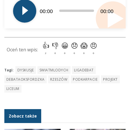
plików
00:00
00:00
dźwiękowych
Tagi:
DYSKUSJE
SWIATMLODYCH
LIGADEBAT
DEBATAOKSFORDZKA
RZESZÓW
PODKARPACIE
PROJEKT
LICEUM
Zobacz także