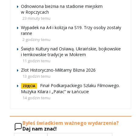
Odnowiona bieżnia na stadionie miejskim
w Ropczycach
23 minuty temu
Wypadek na A4 i kolizja na S19. Trzy osoby zostały
ranne
2 godziny temu
Święto Kultury nad Osławą. Ukraińskie, bojkowskie
i łemkowskie tradycje w Mokrem
11 godzin temu
Zlot Historyczno-Militarny Blizna 2026
13 godzin temu
Finał Podkarpackiego Szlaku Filmowego.
ZDJĘCIA
Muzyka Kilara i „Pałac” w Łańcucie
14 godzin temu
Byłeś świadkiem ważnego wydarzenia?
Daj nam znać!