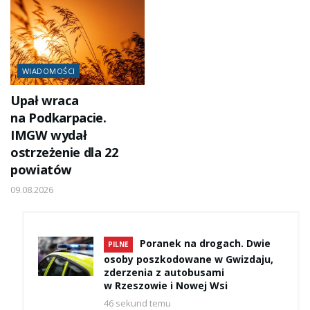
WIADOMOŚCI
Upał wraca
na Podkarpacie.
IMGW wydał
ostrzeżenie dla 22
powiatów
09.08.2026
Poranek na drogach. Dwie
PILNE
osoby poszkodowane w Gwizdaju,
zderzenia z autobusami
w Rzeszowie i Nowej Wsi
46 sekund temu