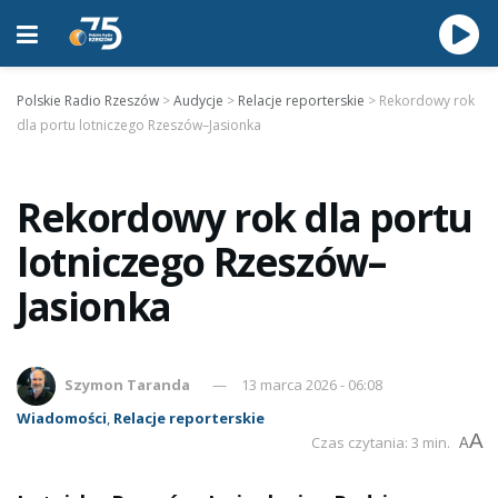
Polskie Radio Rzeszów
>
Audycje
>
Relacje reporterskie
>
Rekordowy rok
dla portu lotniczego Rzeszów–Jasionka
Rekordowy rok dla portu
lotniczego Rzeszów–
Jasionka
Szymon Taranda
13 marca 2026 - 06:08
Wiadomości
,
Relacje reporterskie
A
Czas czytania: 3 min.
A