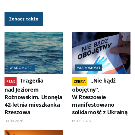
Zobacz także
WIADOMOŚCI
WIADOMOŚCI
Tragedia
„Nie bądź
PILNE
ZDJĘCIA
nad Jeziorem
obojętny”.
Rożnowskim. Utonęła
W Rzeszowie
42-letnia mieszkanka
manifestowano
Rzeszowa
solidarność z Ukrainą
09.08.2026
09.08.2026