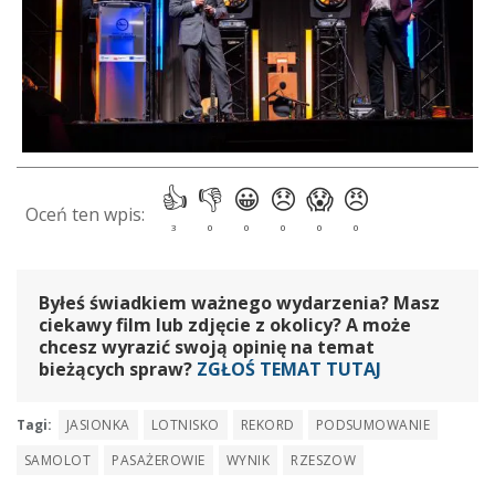
Byłeś świadkiem ważnego wydarzenia? Masz
ciekawy film lub zdjęcie z okolicy? A może
chcesz wyrazić swoją opinię na temat
bieżących spraw?
ZGŁOŚ TEMAT TUTAJ
Tagi:
JASIONKA
LOTNISKO
REKORD
PODSUMOWANIE
SAMOLOT
PASAŻEROWIE
WYNIK
RZESZOW