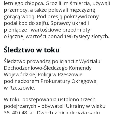
letniego chłopca. Grozili im śmiercią, używali
przemocy, a także polewali mężczyznę
gorącą wodą. Pod presją pokrzywdzony
podał kod do sejfu. Sprawcy ukradli
pieniądze i wartościowe przedmioty
o łącznej wartości ponad 196 tysięcy złotych.
Śledztwo w toku
Śledztwo prowadzą policjanci z Wydziału
Dochodzeniowo-Śledczego Komendy
Wojewódzkiej Policji w Rzeszowie
pod nadzorem Prokuratury Okręgowej
w Rzeszowie.
W toku postępowania ustalono trzech
podejrzanych – obywateli Ukrainy w wieku
36, 40 i 48 lat. Dwóch z nich decyzją sądu