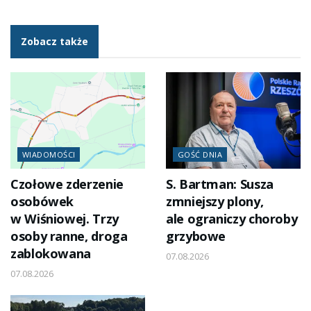
Zobacz także
WIADOMOŚCI
GOŚĆ DNIA
Czołowe zderzenie
S. Bartman: Susza
osobówek
zmniejszy plony,
w Wiśniowej. Trzy
ale ograniczy choroby
osoby ranne, droga
grzybowe
zablokowana
07.08.2026
07.08.2026