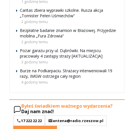
1 godzinę temu
Caritas zbiera wyprawki szkolne. Rusza akcja
„Tornister Pełen Uśmiechów”
2 godziny temu
Bezpłatne badanie znamion w Błażowej. Przyjedzie
mobilna „Fura Zdrowia”
2 godziny temu
Pożar garażu przy ul. Dąbrówki. Na miejscu
pracowały 4 zastępy straży [AKTUALIZACJA]
3 godziny temu
Burze na Podkarpaciu. Strażacy interweniowali 19
razy, IMGW ostrzega cały region
4 godziny temu
Byłeś świadkiem ważnego wydarzenia?
Daj nam znać!
17 222 22 22
antena@radio.rzeszow.pl