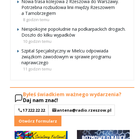
Nowa trasa kolejowa z Rzeszowa do Warszawy.
Potrzebna rozbudowa linii między Rzeszowem
a Tarnobrzegiem
8 godzin temu
Niespokojne popołudnie na podkarpackich drogach.
Doszło do kilku wypadków
10 godzin temu
Szpital Specjalistyczny w Mielcu odpowiada
związkom zawodowym w sprawie programu
naprawczego
11 godzin temu
Byłeś świadkiem ważnego wydarzenia?
Daj nam znać!
17 222 22 22
antena@radio.rzeszow.pl
Otwórz formularz