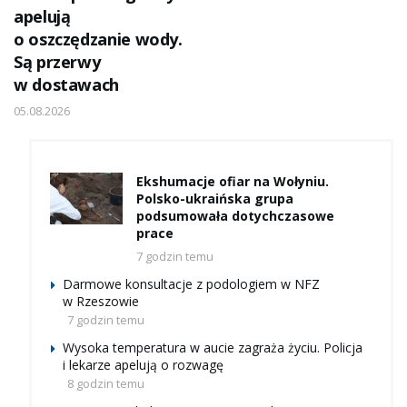
apelują
o oszczędzanie wody.
Są przerwy
w dostawach
05.08.2026
Ekshumacje ofiar na Wołyniu.
Polsko-ukraińska grupa
podsumowała dotychczasowe
prace
7 godzin temu
Darmowe konsultacje z podologiem w NFZ
w Rzeszowie
7 godzin temu
Wysoka temperatura w aucie zagraża życiu. Policja
i lekarze apelują o rozwagę
8 godzin temu