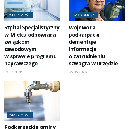
WIADOMOŚCI
WIADOMOŚCI
Szpital Specjalistyczny
Wojewoda
w Mielcu odpowiada
podkarpacki
związkom
dementuje
zawodowym
informacje
w sprawie programu
o zatrudnieniu
naprawczego
szwagra w urzędzie
05.08.2026
05.08.2026
WIADOMOŚCI
Podkarpackie gminy