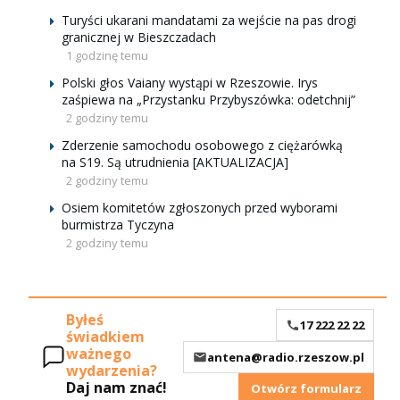
Turyści ukarani mandatami za wejście na pas drogi
granicznej w Bieszczadach
1 godzinę temu
Polski głos Vaiany wystąpi w Rzeszowie. Irys
zaśpiewa na „Przystanku Przybyszówka: odetchnij”
2 godziny temu
Zderzenie samochodu osobowego z ciężarówką
na S19. Są utrudnienia [AKTUALIZACJA]
2 godziny temu
Osiem komitetów zgłoszonych przed wyborami
burmistrza Tyczyna
2 godziny temu
Byłeś
17 222 22 22
świadkiem
ważnego
antena@radio.rzeszow.pl
wydarzenia?
Daj nam znać!
Otwórz formularz