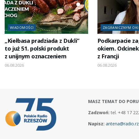
WIADOMOŚCI
ZAGRANICZNYM OK
„Kiełbasa pradziada z Dukli”
Podkarpacie z
to już 51. polski produkt
okiem. Odcinek 
z unijnym oznaczeniem
z Francji
06.08.2026
06.08.2026
MASZ TEMAT DO PORU
Zadzwoń:
tel. +48 17 22
Napisz:
antena@radio.rz