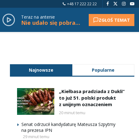
+48 17 222 22 22
Teraz na antenie
ZGŁOŚ TEMAT
Nie udało się pobrać tytułu.
Najnowsze
Popularne
„Kiełbasa pradziada z Dukli”
to już 51. polski produkt
z unijnym oznaczeniem
20 minut temu
Senat odrzucił kandydaturę Mateusza Szpytmy
na prezesa IPN
29 minut temu