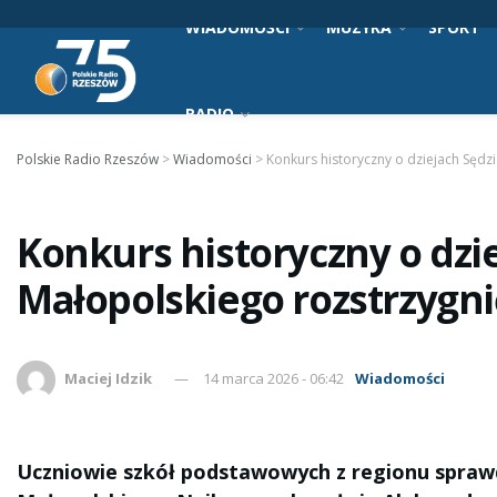
WIADOMOŚCI
MUZYKA
SPORT
RADIO
Polskie Radio Rzeszów
>
Wiadomości
>
Konkurs historyczny o dziejach Sędz
Konkurs historyczny o dzi
Małopolskiego rozstrzygni
Maciej Idzik
14 marca 2026 - 06:42
Wiadomości
Uczniowie szkół podstawowych z regionu sprawdz