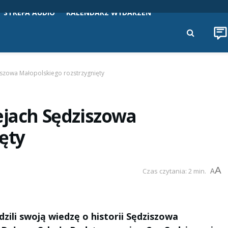
STREFA AUDIO
KALENDARZ WYDARZEŃ
iszowa Małopolskiego rozstrzygnięty
ejach Sędziszowa
ęty
A
Czas czytania: 2 min.
A
ili swoją wiedzę o historii Sędziszowa