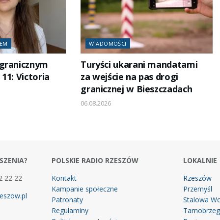
IEM
WIADOMOŚCI
agranicznym
Turyści ukarani mandatami
11: Victoria
za wejście na pas drogi
granicznej w Bieszczadach
06.08.2026
SZENIA?
POLSKIE RADIO RZESZÓW
LOKALNIE
2 22 22
Kontakt
Rzeszów
Kampanie społeczne
Przemyśl
eszow.pl
Patronaty
Stalowa Wo
Regulaminy
Tarnobrze