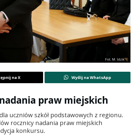
Fot. M. Idzik
ępnij na X
Wyślij na WhatsApp
nadania praw miejskich
y dla uczniów szkół podstawowych z regionu.
w rocznicy nadania praw miejskich
edycja konkursu.