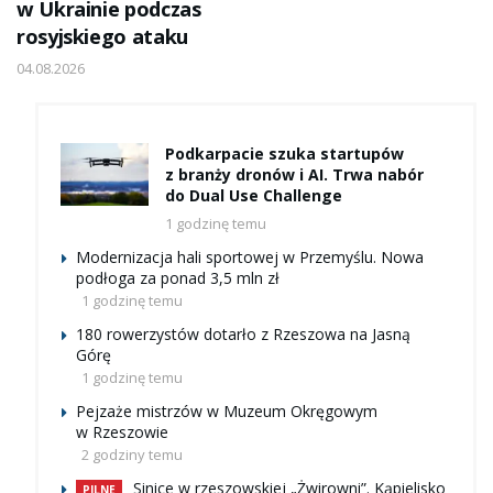
w Ukrainie podczas
rosyjskiego ataku
04.08.2026
Podkarpacie szuka startupów
z branży dronów i AI. Trwa nabór
do Dual Use Challenge
1 godzinę temu
Modernizacja hali sportowej w Przemyślu. Nowa
podłoga za ponad 3,5 mln zł
1 godzinę temu
180 rowerzystów dotarło z Rzeszowa na Jasną
Górę
1 godzinę temu
Pejzaże mistrzów w Muzeum Okręgowym
w Rzeszowie
2 godziny temu
Sinice w rzeszowskiej „Żwirowni”. Kąpielisko
PILNE