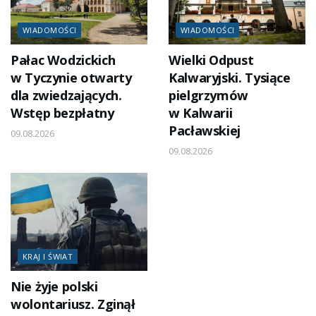
WIADOMOŚCI
WIADOMOŚCI
Pałac Wodzickich
Wielki Odpust
w Tyczynie otwarty
Kalwaryjski. Tysiące
dla zwiedzających.
pielgrzymów
Wstęp bezpłatny
w Kalwarii
Pacławskiej
09.08.2026
09.08.2026
KRAJ I ŚWIAT
Nie żyje polski
wolontariusz. Zginął