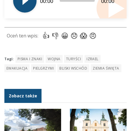
00:00
00:00
dźwiękowych
Tagi:
PISMA I ZNAKI
WOJNA
TURYŚCI
IZRAEL
EWAKUACJA
PIELGRZYMI
BLISKI WSCHÓD
ZIEMIA ŚWIĘTA
Zobacz także