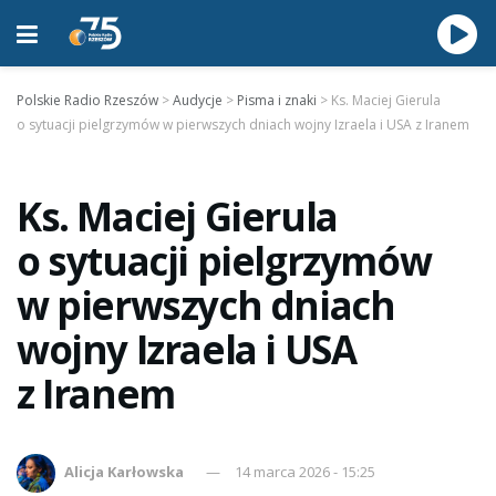
Polskie Radio Rzeszów
>
Audycje
>
Pisma i znaki
>
Ks. Maciej Gierula
o sytuacji pielgrzymów w pierwszych dniach wojny Izraela i USA z Iranem
Ks. Maciej Gierula
o sytuacji pielgrzymów
w pierwszych dniach
wojny Izraela i USA
z Iranem
Alicja Karłowska
14 marca 2026 - 15:25