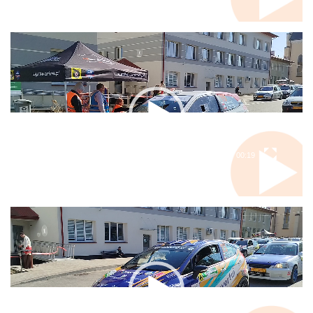
Odtwarzacz
video
00:00
00:19
Odtwarzacz
video