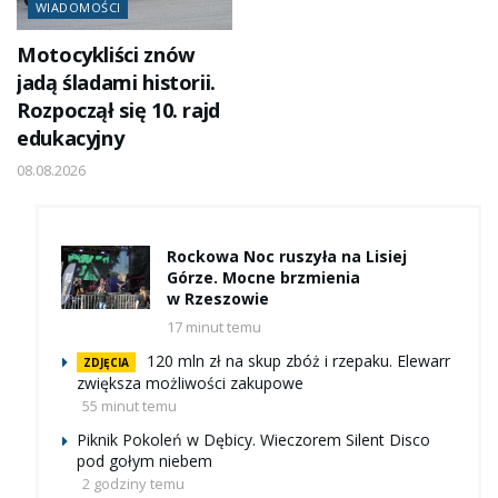
WIADOMOŚCI
Motocykliści znów
jadą śladami historii.
Rozpoczął się 10. rajd
edukacyjny
08.08.2026
Rockowa Noc ruszyła na Lisiej
Górze. Mocne brzmienia
w Rzeszowie
17 minut temu
120 mln zł na skup zbóż i rzepaku. Elewarr
ZDJĘCIA
zwiększa możliwości zakupowe
55 minut temu
Piknik Pokoleń w Dębicy. Wieczorem Silent Disco
pod gołym niebem
2 godziny temu