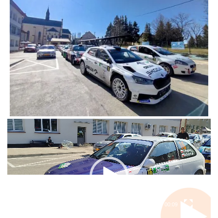
Odtwarzacz
video
00:00
00:09