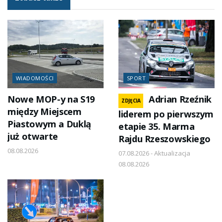
WIADOMOŚCI
SPORT
Nowe MOP-y na S19
Adrian Rzeźnik
ZDJĘCIA
między Miejscem
liderem po pierwszym
Piastowym a Duklą
etapie 35. Marma
już otwarte
Rajdu Rzeszowskiego
08.08.2026
07.08.2026 - Aktualizacja
08.08.2026