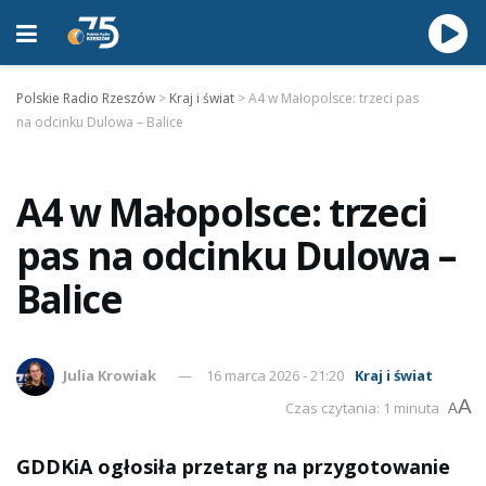
Polskie Radio Rzeszów
>
Kraj i świat
>
A4 w Małopolsce: trzeci pas
na odcinku Dulowa – Balice
A4 w Małopolsce: trzeci
pas na odcinku Dulowa –
Balice
Julia Krowiak
16 marca 2026 - 21:20
Kraj i świat
A
Czas czytania: 1 minuta
A
GDDKiA ogłosiła przetarg na przygotowanie