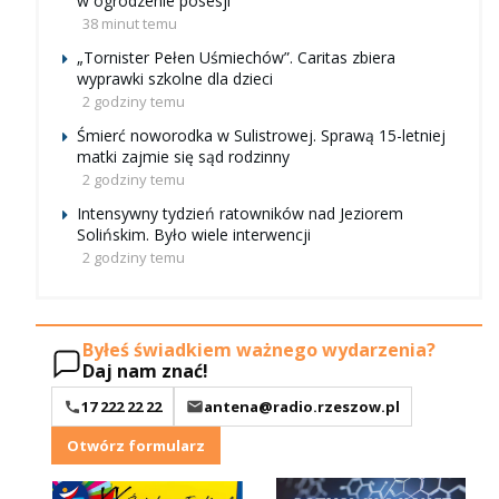
w ogrodzenie posesji
38 minut temu
„Tornister Pełen Uśmiechów”. Caritas zbiera
wyprawki szkolne dla dzieci
2 godziny temu
Śmierć noworodka w Sulistrowej. Sprawą 15-letniej
matki zajmie się sąd rodzinny
2 godziny temu
Intensywny tydzień ratowników nad Jeziorem
Solińskim. Było wiele interwencji
2 godziny temu
Byłeś świadkiem ważnego wydarzenia?
Daj nam znać!
17 222 22 22
antena@radio.rzeszow.pl
Otwórz formularz