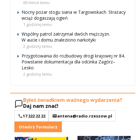
60 minut temu
Nocny pożar stogu siana w Targowiskach. Strażacy
wciąż dogaszają ogień
1 godzinę temu
Wspólny patrol zatrzymał dwóch mężczyzn.
W aucie i domu znaleziono narkotyki
2 godziny temu
Przygotowania do rozbudowy drogi krajowej nr 84.
Powstanie dokumentacja dla odcinka Zagórz–
Lesko
2 godziny temu
Byłeś świadkiem ważnego wydarzenia?
Daj nam znać!
17 222 22 22
antena@radio.rzeszow.pl
Otwórz formularz