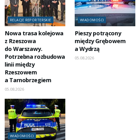
RELACJE REPORTERSKIE
WIADOMOŚCI
Nowa trasa kolejowa
Pieszy potrącony
z Rzeszowa
między Grębowem
do Warszawy.
a Wydrzą
Potrzebna rozbudowa
05.08.2026
linii między
Rzeszowem
a Tarnobrzegiem
05.08.2026
WIADOMOŚCI