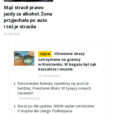
Mąż stracił prawo
jazdy za alkohol. Żona
przyjechała po auto
i też je straciła
05.08.2026
Chronione okazy
ZDJĘCIA
zatrzymane na granicy
w Krościenku. W bagażu był ząb
kaszalota i muszle
12 minut temu
Rzeszowskie Bulwary zazielenią się jeszcze
bardziej. Powstanie blisko 30 tysięcy nowych
nasadzeń
30 minut temu
Burze po fali upałów. IMGW wydał ostrzeżenie
II stopnia dla całego Podkarpacia