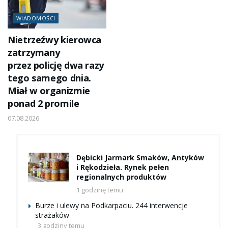
WIADOMOŚCI
Nietrzeźwy kierowca
zatrzymany
przez policję dwa razy
tego samego dnia.
Miał w organizmie
ponad 2 promile
07.08.2026
Dębicki Jarmark Smaków, Antyków
i Rękodzieła. Rynek pełen
regionalnych produktów
1 godzinę temu
Burze i ulewy na Podkarpaciu. 244 interwencje
strażaków
3 godziny temu