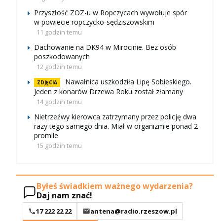
Przyszłość ZOZ-u w Ropczycach wywołuje spór
w powiecie ropczycko-sędziszowskim
11 godzin temu
Dachowanie na DK94 w Mirocinie. Bez osób
poszkodowanych
12 godzin temu
Nawałnica uszkodziła Lipę Sobieskiego.
ZDJĘCIA
Jeden z konarów Drzewa Roku został złamany
14 godzin temu
Nietrzeźwy kierowca zatrzymany przez policję dwa
razy tego samego dnia. Miał w organizmie ponad 2
promile
15 godzin temu
Byłeś świadkiem ważnego wydarzenia?
Daj nam znać!
17 222 22 22
antena@radio.rzeszow.pl