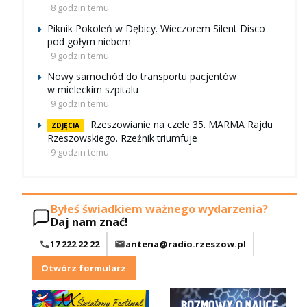
8 godzin temu
Piknik Pokoleń w Dębicy. Wieczorem Silent Disco
pod gołym niebem
9 godzin temu
Nowy samochód do transportu pacjentów
w mieleckim szpitalu
9 godzin temu
Rzeszowianie na czele 35. MARMA Rajdu
ZDJĘCIA
Rzeszowskiego. Rzeźnik triumfuje
9 godzin temu
Byłeś świadkiem ważnego wydarzenia?
Daj nam znać!
17 222 22 22
antena@radio.rzeszow.pl
Otwórz formularz