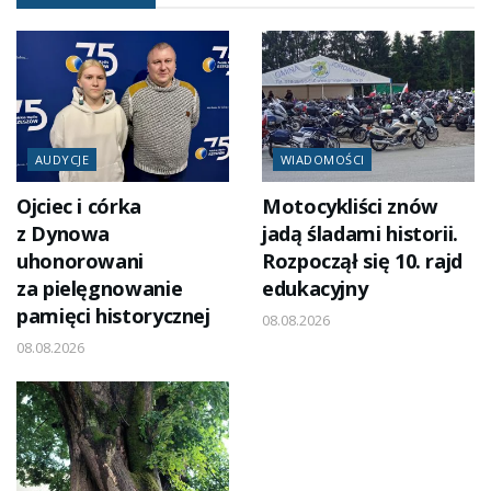
AUDYCJE
WIADOMOŚCI
Ojciec i córka
Motocykliści znów
z Dynowa
jadą śladami historii.
uhonorowani
Rozpoczął się 10. rajd
za pielęgnowanie
edukacyjny
pamięci historycznej
08.08.2026
08.08.2026