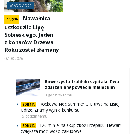
WIADOMOŚCI
Nawałnica
ZDJĘCIA
uszkodziła Lipę
Sobieskiego. Jeden
z konarów Drzewa
Roku został złamany
07.08.2026
Rowerzysta trafił do szpitala. Dwa
zdarzenia w powiecie mieleckim
3 godziny temu
Rockowa Noc Summer GIG trwa na Lisiej
ZDJĘCIA
Górze. Znamy wyniki konkursu
5 godzin temu
120 mln zł na skup zbóż i rzepaku. Elewarr
ZDJĘCIA
zwiększa możliwości zakupowe