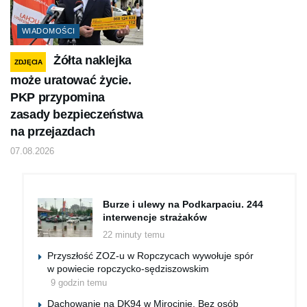
WIADOMOŚCI
Żółta naklejka
ZDJĘCIA
może uratować życie.
PKP przypomina
zasady bezpieczeństwa
na przejazdach
07.08.2026
Burze i ulewy na Podkarpaciu. 244
interwencje strażaków
22 minuty temu
Przyszłość ZOZ-u w Ropczycach wywołuje spór
w powiecie ropczycko-sędziszowskim
9 godzin temu
Dachowanie na DK94 w Mirocinie. Bez osób