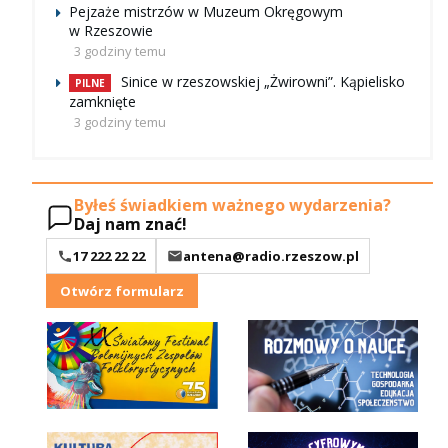
Pejzaże mistrzów w Muzeum Okręgowym
w Rzeszowie
3 godziny temu
Sinice w rzeszowskiej „Żwirowni”. Kąpielisko
PILNE
zamknięte
3 godziny temu
Byłeś świadkiem ważnego wydarzenia?
Daj nam znać!
17 222 22 22
antena@radio.rzeszow.pl
Otwórz formularz