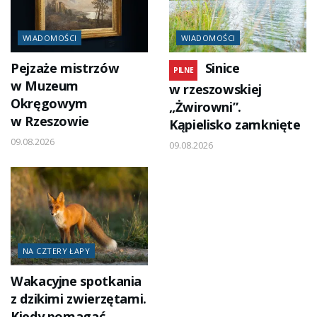
WIADOMOŚCI
WIADOMOŚCI
Pejzaże mistrzów
Sinice
PILNE
w Muzeum
w rzeszowskiej
Okręgowym
„Żwirowni”.
w Rzeszowie
Kąpielisko zamknięte
09.08.2026
09.08.2026
NA CZTERY ŁAPY
Wakacyjne spotkania
z dzikimi zwierzętami.
Kiedy pomagać,