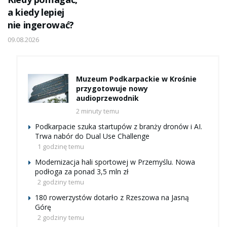
a kiedy lepiej
nie ingerować?
09.08.2026
Muzeum Podkarpackie w Krośnie
przygotowuje nowy
audioprzewodnik
2 minuty temu
Podkarpacie szuka startupów z branży dronów i AI.
Trwa nabór do Dual Use Challenge
1 godzinę temu
Modernizacja hali sportowej w Przemyślu. Nowa
podłoga za ponad 3,5 mln zł
2 godziny temu
180 rowerzystów dotarło z Rzeszowa na Jasną
Górę
2 godziny temu