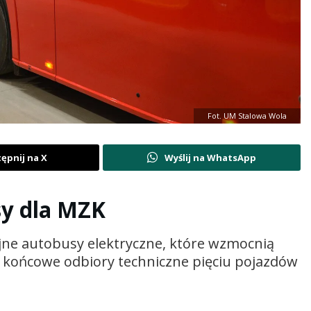
Fot. UM Stalowa Wola
ępnij na X
Wyślij na WhatsApp
sy dla MZK
ejne autobusy elektryczne, które wzmocnią
ą końcowe odbiory techniczne pięciu pojazdów