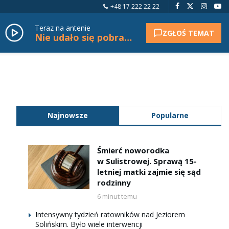
+48 17 222 22 22
Teraz na antenie
ZGŁOŚ TEMAT
Nie udało się pobrać tytułu.
Najnowsze
Popularne
Śmierć noworodka
w Sulistrowej. Sprawą 15-
letniej matki zajmie się sąd
rodzinny
6 minut temu
Intensywny tydzień ratowników nad Jeziorem
Solińskim. Było wiele interwencji