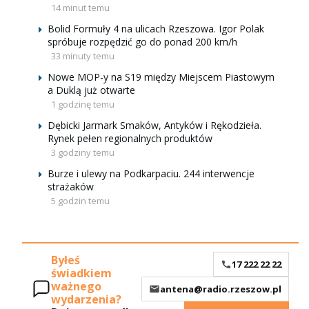
14 minut temu
Bolid Formuły 4 na ulicach Rzeszowa. Igor Polak
spróbuje rozpędzić go do ponad 200 km/h
33 minuty temu
Nowe MOP-y na S19 między Miejscem Piastowym
a Duklą już otwarte
1 godzinę temu
Dębicki Jarmark Smaków, Antyków i Rękodzieła.
Rynek pełen regionalnych produktów
3 godziny temu
Burze i ulewy na Podkarpaciu. 244 interwencje
strażaków
5 godzin temu
Byłeś
17 222 22 22
świadkiem
ważnego
antena@radio.rzeszow.pl
wydarzenia?