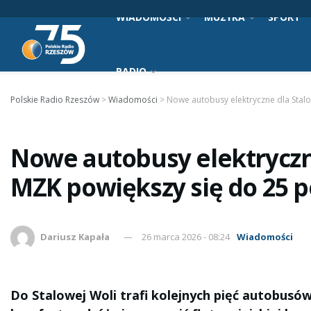
WIADOMOŚCI
MUZYKA
SPORT
RADIO
Polskie Radio Rzeszów
>
Wiadomości
>
Nowe autobusy elektryczne dla Stal
Nowe autobusy elektryczne
MZK powiększy się do 25 
Dariusz Kapała
26 marca 2026 - 08:24
Wiadomości
Do Stalowej Woli trafi kolejnych pięć autobusó