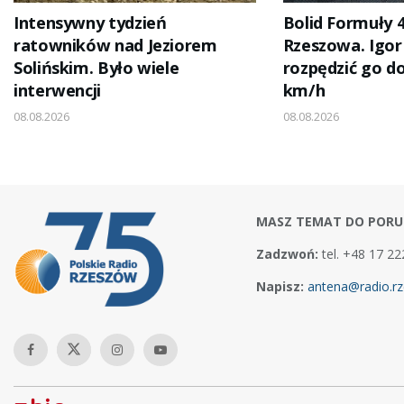
Intensywny tydzień
Bolid Formuły 4
ratowników nad Jeziorem
Rzeszowa. Igor
Solińskim. Było wiele
rozpędzić go d
interwencji
km/h
08.08.2026
08.08.2026
MASZ TEMAT DO PORU
Zadzwoń:
tel. +48 17 22
Napisz:
antena@radio.rz