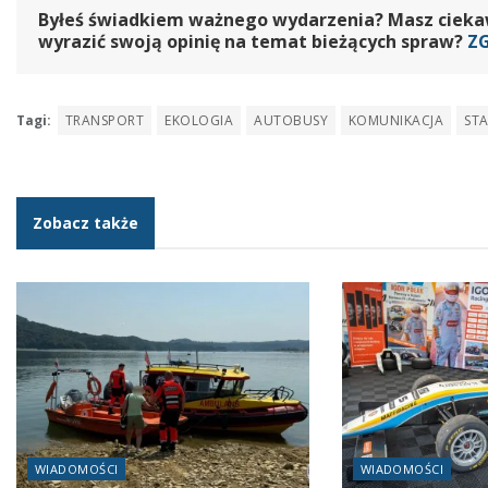
Byłeś świadkiem ważnego wydarzenia? Masz ciekawy
wyrazić swoją opinię na temat bieżących spraw?
Z
Tagi:
TRANSPORT
EKOLOGIA
AUTOBUSY
KOMUNIKACJA
ST
Zobacz także
WIADOMOŚCI
WIADOMOŚCI