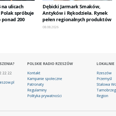
 na ulicach
Dębicki Jarmark Smaków,
 Polak spróbuje
Antyków i Rękodzieła. Rynek
o ponad 200
pełen regionalnych produktów
08.08.2026
SZENIA?
POLSKIE RADIO RZESZÓW
LOKALNIE
2 22 22
Kontakt
Rzeszów
Kampanie społeczne
Przemyśl
eszow.pl
Patronaty
Stalowa Wo
Regulaminy
Tarnobrze
Polityka prywatności
Region