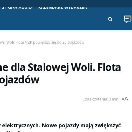
STREFA AUDIO
KALENDARZ WYDARZEŃ
owej Woli. Flota MZK powiększy się do 25 pojazdów
 dla Stalowej Woli. Flota
pojazdów
A
Czas czytania: 2 min.
A
w elektrycznych. Nowe pojazdy mają zwiększyć