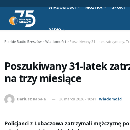
WIADOMOŚCI
MUZYKA
SPORT
RADIO
Polskie Radio Rzeszów
>
Wiadomości
>
Poszukiwany 31-latek zatrzymany. Tra
Poszukiwany 31-latek zatr
na trzy miesiące
Dariusz Kapała
26 marca 2026 - 10:41
Wiadomości
Policjanci z Lubaczowa zatrzymali mężczyznę po