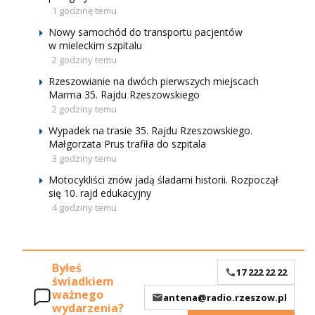
1 godzinę temu
Nowy samochód do transportu pacjentów
w mieleckim szpitalu
2 godziny temu
Rzeszowianie na dwóch pierwszych miejscach
Marma 35. Rajdu Rzeszowskiego
2 godziny temu
Wypadek na trasie 35. Rajdu Rzeszowskiego.
Małgorzata Prus trafiła do szpitala
3 godziny temu
Motocykliści znów jadą śladami historii. Rozpoczął
się 10. rajd edukacyjny
4 godziny temu
Byłeś
17 222 22 22
świadkiem
ważnego
antena@radio.rzeszow.pl
wydarzenia?