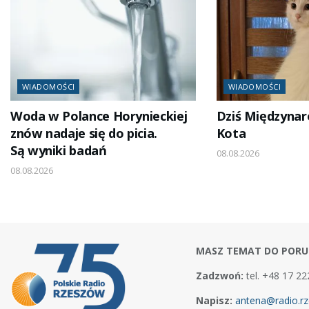
WIADOMOŚCI
WIADOMOŚCI
Woda w Polance Horynieckiej
Dziś Międzyna
znów nadaje się do picia.
Kota
Są wyniki badań
08.08.2026
08.08.2026
MASZ TEMAT DO PORU
Zadzwoń:
tel. +48 17 22
Napisz:
antena@radio.rz