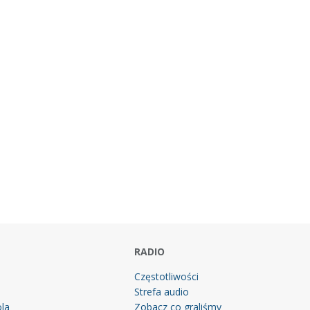
RADIO
Częstotliwości
Strefa audio
la
Zobacz co graliśmy