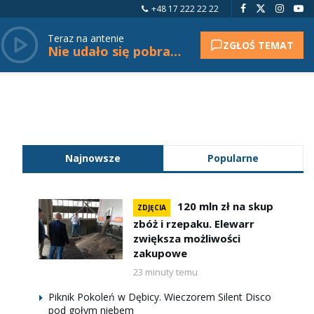
+48 17 222 22 22
Teraz na antenie
ZGŁOŚ TEMAT
Nie udało się pobrać tytułu.
Najnowsze
Popularne
120 mln zł na skup
ZDJĘCIA
zbóż i rzepaku. Elewarr
zwiększa możliwości
zakupowe
23 minuty temu
Piknik Pokoleń w Dębicy. Wieczorem Silent Disco
pod gołym niebem