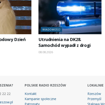
WIADOMOŚCI
rodowy Dzień
Utrudnienia na DK28.
Samochód wypadł z drogi
08.08.2026
SZENIA?
POLSKIE RADIO RZESZÓW
LOKALNIE
2 22 22
Kontakt
Rzeszów
Kampanie społeczne
Przemyśl
eszow.pl
Patronaty
Stalowa Wo