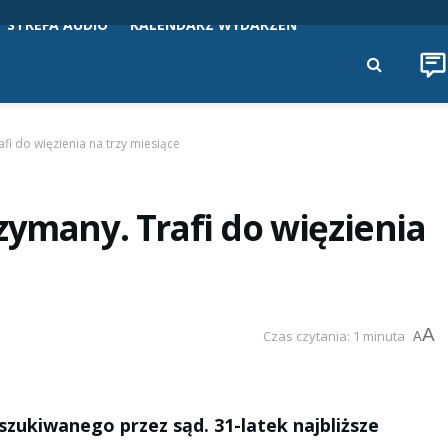
STREFA AUDIO
KALENDARZ WYDARZEŃ
fi do więzienia na trzy miesiące
zymany. Trafi do więzienia
A
Czas czytania: 1 minuta
A
szukiwanego przez sąd. 31-latek najbliższe