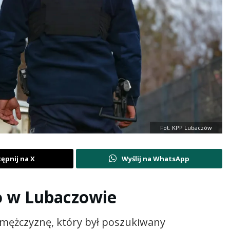
Fot. KPP Lubaczów
ępnij na X
Wyślij na WhatsApp
o w Lubaczowie
o mężczyznę, który był poszukiwany