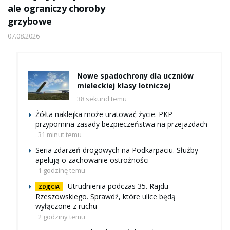
ale ograniczy choroby
grzybowe
07.08.2026
Nowe spadochrony dla uczniów
mieleckiej klasy lotniczej
38 sekund temu
Żółta naklejka może uratować życie. PKP
przypomina zasady bezpieczeństwa na przejazdach
31 minut temu
Seria zdarzeń drogowych na Podkarpaciu. Służby
apelują o zachowanie ostrożności
1 godzinę temu
Utrudnienia podczas 35. Rajdu
ZDJĘCIA
Rzeszowskiego. Sprawdź, które ulice będą
wyłączone z ruchu
2 godziny temu