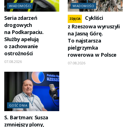
WIADOMOŚCI
WIADOMOŚCI
Seria zdarzeń
Cykliści
ZDJĘCIA
drogowych
z Rzeszowa wyruszyli
na Podkarpaciu.
na Jasną Górę.
Służby apelują
To najstarsza
o zachowanie
pielgrzymka
ostrożności
rowerowa w Polsce
07.08.2026
07.08.2026
GOŚĆ DNIA
S. Bartman: Susza
zmniejszy plony,