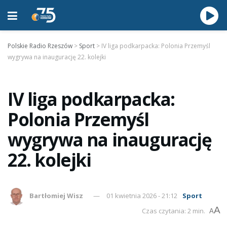
Polskie Radio Rzeszów
>
Sport
>
IV liga podkarpacka: Polonia Przemyśl
wygrywa na inaugurację 22. kolejki
IV liga podkarpacka:
Polonia Przemyśl
wygrywa na inaugurację
22. kolejki
Bartłomiej Wisz
01 kwietnia 2026 - 21:12
Sport
A
Czas czytania: 2 min.
A