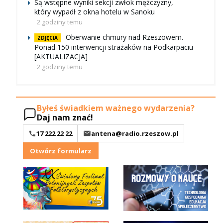
Są wstępne wyniki sekcji zwłok mężczyzny,
który wypadł z okna hotelu w Sanoku
2 godziny temu
Oberwanie chmury nad Rzeszowem.
ZDJĘCIA
Ponad 150 interwencji strażaków na Podkarpaciu
[AKTUALIZACJA]
2 godziny temu
Byłeś świadkiem ważnego wydarzenia?
Daj nam znać!
17 222 22 22
antena@radio.rzeszow.pl
Otwórz formularz