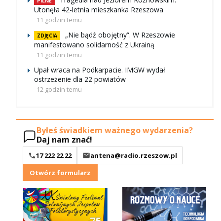
PILNE
Utonęła 42-letnia mieszkanka Rzeszowa
11 godzin temu
„Nie bądź obojętny”. W Rzeszowie
ZDJĘCIA
manifestowano solidarność z Ukrainą
11 godzin temu
Upał wraca na Podkarpacie. IMGW wydał
ostrzeżenie dla 22 powiatów
12 godzin temu
Byłeś świadkiem ważnego wydarzenia?
Daj nam znać!
17 222 22 22
antena@radio.rzeszow.pl
Otwórz formularz