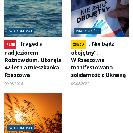
WIADOMOŚCI
WIADOMOŚCI
Tragedia
„Nie bądź
PILNE
ZDJĘCIA
nad Jeziorem
obojętny”.
Rożnowskim. Utonęła
W Rzeszowie
42-letnia mieszkanka
manifestowano
Rzeszowa
solidarność z Ukrainą
09.08.2026
09.08.2026
WIADOMOŚCI