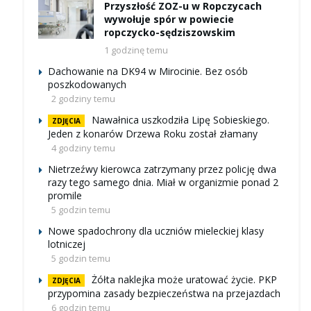
Przyszłość ZOZ-u w Ropczycach
wywołuje spór w powiecie
ropczycko-sędziszowskim
1 godzinę temu
Dachowanie na DK94 w Mirocinie. Bez osób
poszkodowanych
2 godziny temu
Nawałnica uszkodziła Lipę Sobieskiego.
ZDJĘCIA
Jeden z konarów Drzewa Roku został złamany
4 godziny temu
Nietrzeźwy kierowca zatrzymany przez policję dwa
razy tego samego dnia. Miał w organizmie ponad 2
promile
5 godzin temu
Nowe spadochrony dla uczniów mieleckiej klasy
lotniczej
5 godzin temu
Żółta naklejka może uratować życie. PKP
ZDJĘCIA
przypomina zasady bezpieczeństwa na przejazdach
6 godzin temu