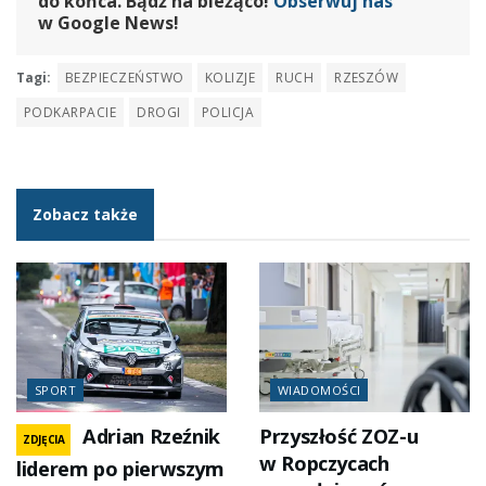
do końca. Bądź na bieżąco!
Obserwuj nas
w Google News!
Tagi:
BEZPIECZEŃSTWO
KOLIZJE
RUCH
RZESZÓW
PODKARPACIE
DROGI
POLICJA
Zobacz także
SPORT
WIADOMOŚCI
Adrian Rzeźnik
Przyszłość ZOZ-u
ZDJĘCIA
w Ropczycach
liderem po pierwszym