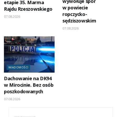
wywołuje spór
etapie 35. Marma
w powiecie
Rajdu Rzeszowskiego
ropczycko-
07.08.2026
sędziszowskim
07.08.2026
WIADOMOŚCI
Dachowanie na DK94
w Mirocinie. Bez osób
poszkodowanych
07.08.2026