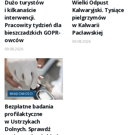
Dużo turystów
Wielki Odpust
i kilkanaście
Kalwaryjski. Tysiące
interwencji.
pielgrzymów
Pracowity tydzień dla
w Kalwarii
bieszczadzkich GOPR-
Pacławskiej
owców
09.08.2026
09.08.2026
WIADOMOŚCI
Bezpłatne badania
profilaktyczne
w Ustrzykach
Dolnych. Sprawdź