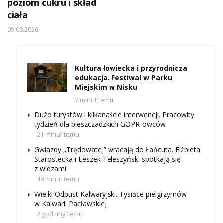
poziom cukru i skład
ciała
09.08.2026
Kultura łowiecka i przyrodnicza
edukacja. Festiwal w Parku
Miejskim w Nisku
7 minut temu
Dużo turystów i kilkanaście interwencji. Pracowity
tydzień dla bieszczadzkich GOPR-owców
21 minut temu
Gwiazdy „Trędowatej” wracają do Łańcuta. Elżbieta
Starostecka i Leszek Teleszyński spotkają się
z widzami
49 minut temu
Wielki Odpust Kalwaryjski. Tysiące pielgrzymów
w Kalwarii Pacławskiej
2 godziny temu