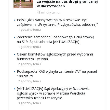
za wejście na pas drogi granicznej
w Bieszczadach
43 minuty temu
Polski głos Vaiany wystąpi w Rzeszowie. Irys
zaśpiewa na „Przystanku Przybyszówka: odetchnij”
1 godzinę temu
Zderzenie samochodu osobowego z ciężarówką
na S19. Są utrudnienia [AKTUALIZACJA]
1 godzinę temu
Osiem komitetów zgłoszonych przed wyborami
burmistrza Tyczyna
2 godziny temu
Podkarpacka KAS wykryła zaniżenie VAT na ponad
100 tys. zł
2 godziny temu
[AKTUALIZACJA] Sąd Apelacyjny w Rzeszowie
ogłosił wyrok w sprawie Marcina Warchoła
przeciwko Izabeli Leszczynie
3 godziny temu