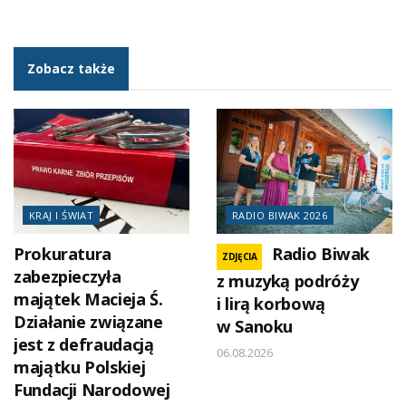
Zobacz także
KRAJ I ŚWIAT
RADIO BIWAK 2026
Prokuratura
Radio Biwak
ZDJĘCIA
zabezpieczyła
z muzyką podróży
majątek Macieja Ś.
i lirą korbową
Działanie związane
w Sanoku
jest z defraudacją
06.08.2026
majątku Polskiej
Fundacji Narodowej