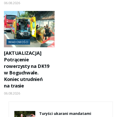
06.08.2026
WIADOMOŚCI
[AKTUALIZACJA]
Potrącenie
rowerzysty na DK19
w Boguchwale.
Koniec utrudnień
na trasie
06.08.2026
Turyści ukarani mandatami