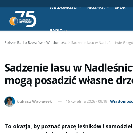
WIADOMOŚCI
MUZYKA
SPORT
RADIO
Polskie Radio Rzeszów
>
Wiadomości
>
Sadzenie lasu w Nadleśnictwie Gło
Sadzenie lasu w Nadleśni
mogą posadzić własne dr
Łukasz Wacławek
16 kwietnia 2026 - 09:19
Wiadomośc
To okazja, by poznać pracę leśników i samodzie