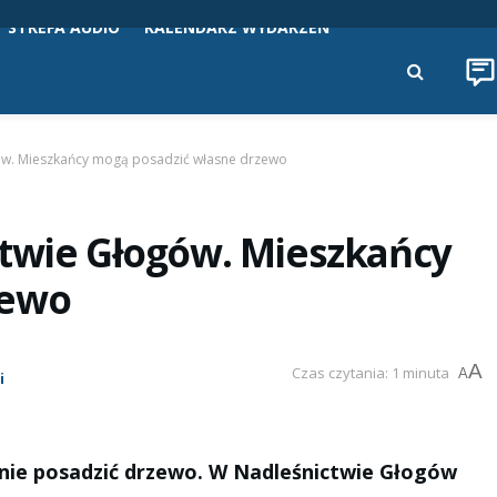
STREFA AUDIO
KALENDARZ WYDARZEŃ
gów. Mieszkańcy mogą posadzić własne drzewo
ctwie Głogów. Mieszkańcy
zewo
A
Czas czytania: 1 minuta
A
i
lnie posadzić drzewo. W Nadleśnictwie Głogów