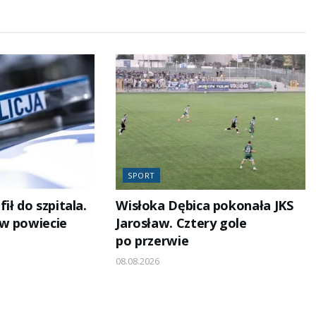
SPORT
ił do szpitala.
Wisłoka Dębica pokonała JKS
w powiecie
Jarosław. Cztery gole
po przerwie
08.08.2026