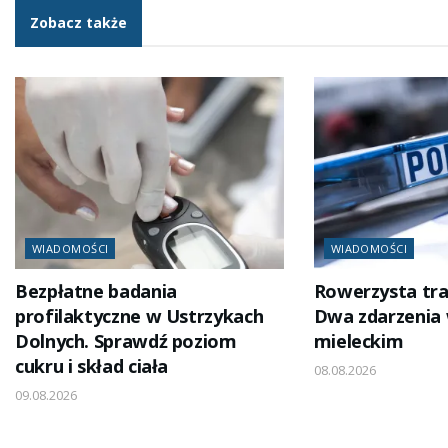
Zobacz także
WIADOMOŚCI
WIADOMOŚCI
Bezpłatne badania
Rowerzysta traf
profilaktyczne w Ustrzykach
Dwa zdarzenia 
Dolnych. Sprawdź poziom
mieleckim
cukru i skład ciała
08.08.2026
09.08.2026