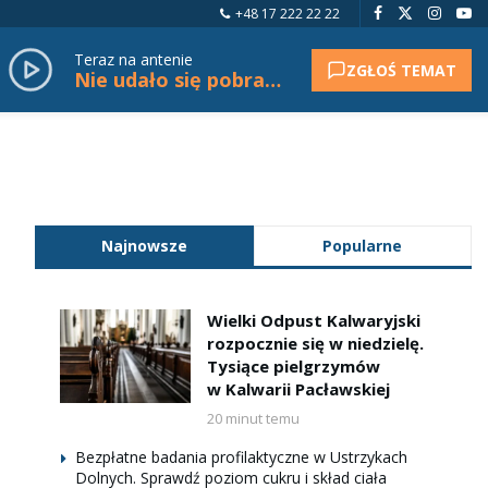
+48 17 222 22 22
Teraz na antenie
ZGŁOŚ TEMAT
Nie udało się pobrać tytułu.
Najnowsze
Popularne
Wielki Odpust Kalwaryjski
rozpocznie się w niedzielę.
Tysiące pielgrzymów
w Kalwarii Pacławskiej
20 minut temu
Bezpłatne badania profilaktyczne w Ustrzykach
Dolnych. Sprawdź poziom cukru i skład ciała