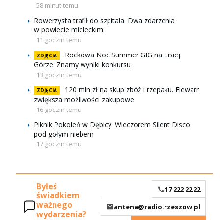
58 minut temu
Rowerzysta trafił do szpitala. Dwa zdarzenia
w powiecie mieleckim
11 godzin temu
Rockowa Noc Summer GIG na Lisiej
ZDJĘCIA
Górze. Znamy wyniki konkursu
13 godzin temu
120 mln zł na skup zbóż i rzepaku. Elewarr
ZDJĘCIA
zwiększa możliwości zakupowe
16 godzin temu
Piknik Pokoleń w Dębicy. Wieczorem Silent Disco
pod gołym niebem
17 godzin temu
Byłeś
17 222 22 22
świadkiem
ważnego
antena@radio.rzeszow.pl
wydarzenia?