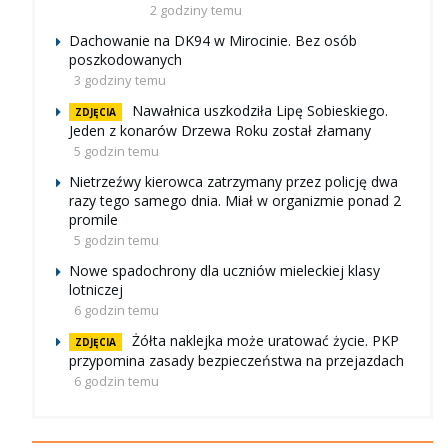
2 godziny temu
Dachowanie na DK94 w Mirocinie. Bez osób
poszkodowanych
3 godziny temu
Nawałnica uszkodziła Lipę Sobieskiego.
ZDJĘCIA
Jeden z konarów Drzewa Roku został złamany
5 godzin temu
Nietrzeźwy kierowca zatrzymany przez policję dwa
razy tego samego dnia. Miał w organizmie ponad 2
promile
5 godzin temu
Nowe spadochrony dla uczniów mieleckiej klasy
lotniczej
6 godzin temu
Żółta naklejka może uratować życie. PKP
ZDJĘCIA
przypomina zasady bezpieczeństwa na przejazdach
6 godzin temu