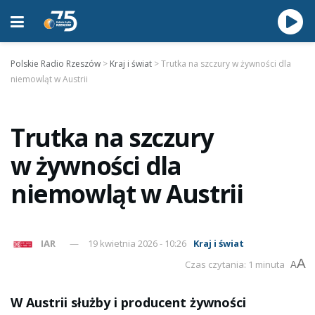
Polskie Radio Rzeszów
>
Kraj i świat
>
Trutka na szczury w żywności dla
niemowląt w Austrii
Trutka na szczury
w żywności dla
niemowląt w Austrii
IAR
19 kwietnia 2026 - 10:26
Kraj i świat
A
Czas czytania: 1 minuta
A
W Austrii służby i producent żywności