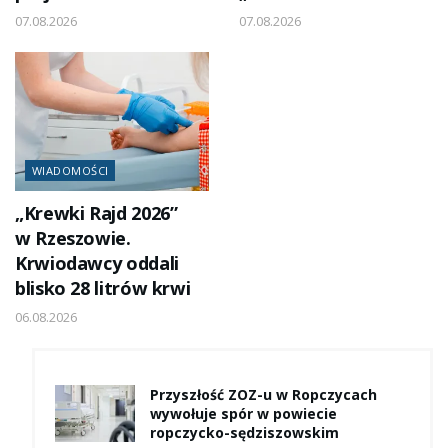
07.08.2026
07.08.2026
WIADOMOŚCI
„Krewki Rajd 2026”
w Rzeszowie.
Krwiodawcy oddali
blisko 28 litrów krwi
06.08.2026
Przyszłość ZOZ-u w Ropczycach
wywołuje spór w powiecie
ropczycko-sędziszowskim