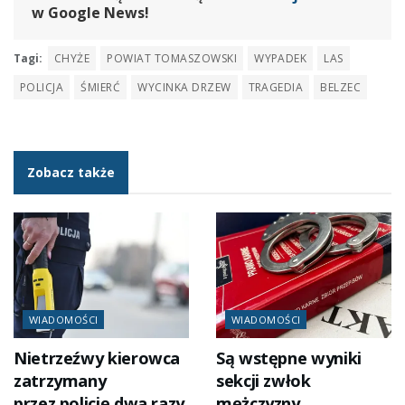
w Google News!
Tagi:
CHYŻE
POWIAT TOMASZOWSKI
WYPADEK
LAS
POLICJA
ŚMIERĆ
WYCINKA DRZEW
TRAGEDIA
BELZEC
Zobacz także
WIADOMOŚCI
WIADOMOŚCI
Nietrzeźwy kierowca
Są wstępne wyniki
zatrzymany
sekcji zwłok
przez policję dwa razy
mężczyzny,