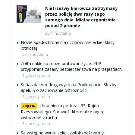
Nietrzeźwy kierowca zatrzymany
przez policję dwa razy tego
samego dnia. Miał w organizmie
ponad 2 promile
36 minut temu
Nowe spadochrony dla uczniów mieleckiej klasy
lotniczej
57 minut temu
Żółta naklejka może uratować życie. PKP
przypomina zasady bezpieczeństwa na przejazdach
1 godzinę temu
Seria zdarzeń drogowych na Podkarpaciu. Służby
apelują o zachowanie ostrożności
2 godziny temu
Utrudnienia podczas 35. Rajdu
ZDJĘCIA
Rzeszowskiego. Sprawdź, które ulice będą
wyłączone z ruchu
3 godziny temu
Są wstępne wyniki sekcji zwłok mężczyzny,