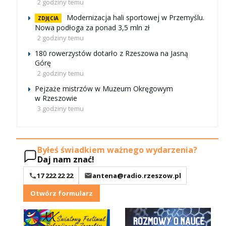
2 godziny temu
Modernizacja hali sportowej w Przemyślu.
ZDJĘCIA
Nowa podłoga za ponad 3,5 mln zł
2 godziny temu
180 rowerzystów dotarło z Rzeszowa na Jasną
Górę
2 godziny temu
Pejzaże mistrzów w Muzeum Okręgowym
w Rzeszowie
3 godziny temu
Byłeś świadkiem ważnego wydarzenia?
Daj nam znać!
17 222 22 22
antena@radio.rzeszow.pl
Otwórz formularz