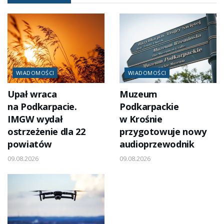
WIADOMOŚCI
WIADOMOŚCI
Upał wraca
Muzeum
na Podkarpacie.
Podkarpackie
IMGW wydał
w Krośnie
ostrzeżenie dla 22
przygotowuje nowy
powiatów
audioprzewodnik
09.08.2026
09.08.2026