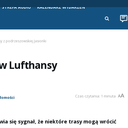
STREFA AUDIO
KALENDARZ WYDARZEŃ
sy z podrzeszowskiej Jasionki
ów Lufthansy
A
Czas czytania: 1 minuta
A
domości
ia się sygnał, że niektóre trasy mogą wrócić