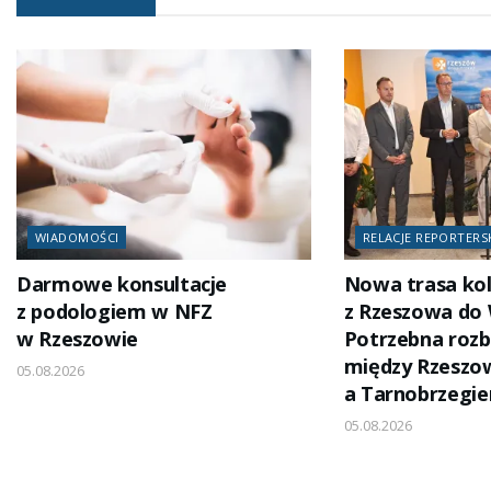
WIADOMOŚCI
RELACJE REPORTERS
Darmowe konsultacje
Nowa trasa ko
z podologiem w NFZ
z Rzeszowa do
w Rzeszowie
Potrzebna rozb
między Rzesz
05.08.2026
a Tarnobrzegi
05.08.2026