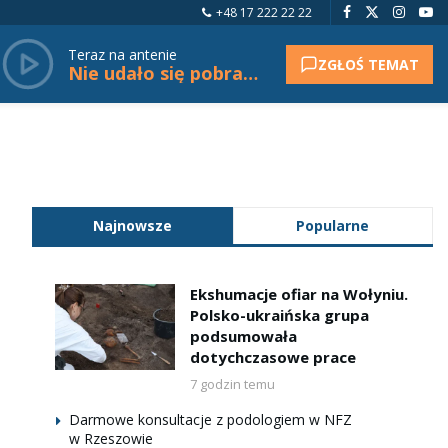
+48 17 222 22 22
Teraz na antenie
ZGŁOŚ TEMAT
Nie udało się pobrać tytułu.
Najnowsze
Popularne
Ekshumacje ofiar na Wołyniu.
Polsko-ukraińska grupa
podsumowała
dotychczasowe prace
7 godzin temu
Darmowe konsultacje z podologiem w NFZ
w Rzeszowie