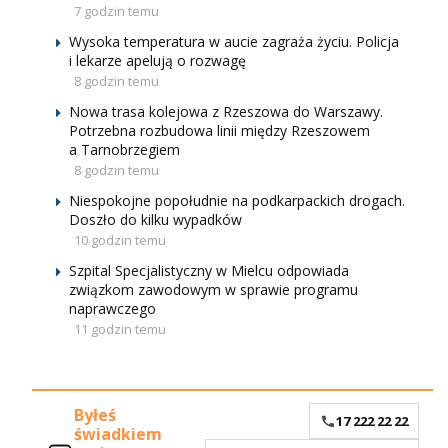
7 godzin temu
Wysoka temperatura w aucie zagraża życiu. Policja
i lekarze apelują o rozwagę
8 godzin temu
Nowa trasa kolejowa z Rzeszowa do Warszawy.
Potrzebna rozbudowa linii między Rzeszowem
a Tarnobrzegiem
8 godzin temu
Niespokojne popołudnie na podkarpackich drogach.
Doszło do kilku wypadków
10 godzin temu
Szpital Specjalistyczny w Mielcu odpowiada
związkom zawodowym w sprawie programu
naprawczego
11 godzin temu
Byłeś
17 222 22 22
świadkiem