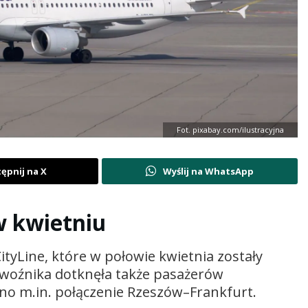
Fot. pixabay.com/ilustracyjna
ępnij na X
Wyślij na WhatsApp
w kwietniu
tyLine, które w połowie kwietnia zostały
ewoźnika dotknęła także pasażerów
ono m.in. połączenie Rzeszów–Frankfurt.