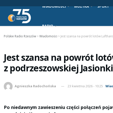
WIADOMOŚCI
MUZYKA
SPORT
RADIO
Polskie Radio Rzeszów
>
Wiadomości
>
Jest szansa na powrót lotów Lufthan
Jest szansa na powrót lot
z podrzeszowskiej Jasionki
Agnieszka Radochońska
23 kwietnia 2026 - 10:25
Wia
Po niedawnym zawieszeniu części połączeń pojaw