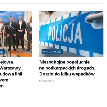
KIE
WIADOMOŚCI
lejowa
Niespokojne popołudnie
 Warszawy.
na podkarpackich drogach.
udowa linii
Doszło do kilku wypadków
owem
05.08.2026
em