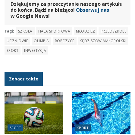
Dziękujemy za przeczytanie naszego artykułu
do końca. Bądź na bieżąco!
Obserwuj nas
w Google News!
Tagi:
SZKOŁA
HALA SPORTOWA
MŁODZIEŻ
PRZEDSZKOLE
UCZNIOWIE
OLIMPIA
ROPCZYCE
SĘDZISZÓW MAŁOPOLSKI
SPORT
INWESTYCJA
Zobacz także
SPORT
SPORT