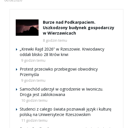
06.08.2026
Burze nad Podkarpaciem.
Uszkodzony budynek gospodarczy
w Wierzawicach
8 godzin temu
„Krewki Rajd 2026” w Rzeszowie. Krwiodawcy
oddali blisko 28 litrów krwi
9 godzin temu
Protest przeciwko przebiegowi obwodnicy
Przemyśla
9 godzin temu
Samochód uderzył w ogrodzenie w Iwoniczu.
Droga jest zablokowana
10 godzin temu
Studenci z całego świata poznawali język i kulturę
polską na Uniwersytecie Rzeszowskim
11 godzin temu