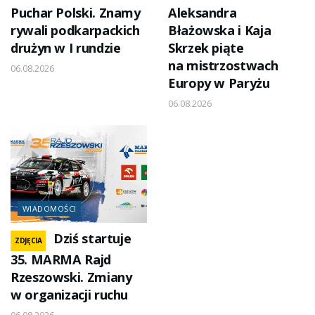
Puchar Polski. Znamy
Aleksandra
rywali podkarpackich
Błażowska i Kaja
drużyn w I rundzie
Skrzek piąte
na mistrzostwach
06.08.2026
Europy w Paryżu
06.08.2026
WIADOMOŚCI
Dziś startuje
ZDJĘCIA
35. MARMA Rajd
Rzeszowski. Zmiany
w organizacji ruchu