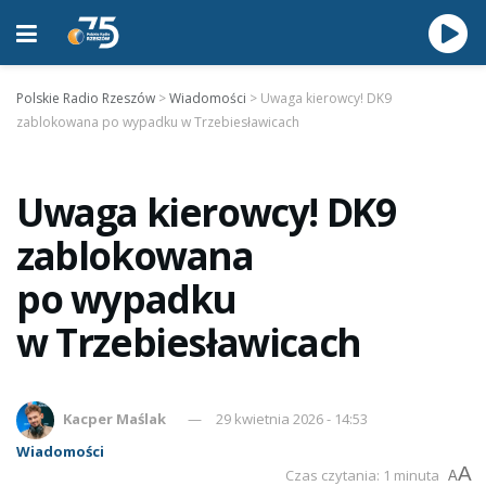
Polskie Radio Rzeszów
>
Wiadomości
>
Uwaga kierowcy! DK9
zablokowana po wypadku w Trzebiesławicach
Uwaga kierowcy! DK9
zablokowana
po wypadku
w Trzebiesławicach
Kacper Maślak
29 kwietnia 2026 - 14:53
Wiadomości
A
Czas czytania: 1 minuta
A