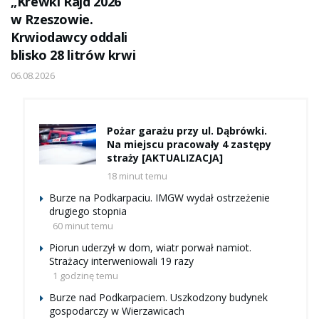
„Krewki Rajd 2026”
w Rzeszowie.
Krwiodawcy oddali
blisko 28 litrów krwi
06.08.2026
Pożar garażu przy ul. Dąbrówki.
Na miejscu pracowały 4 zastępy
straży [AKTUALIZACJA]
18 minut temu
Burze na Podkarpaciu. IMGW wydał ostrzeżenie
drugiego stopnia
60 minut temu
Piorun uderzył w dom, wiatr porwał namiot.
Strażacy interweniowali 19 razy
1 godzinę temu
Burze nad Podkarpaciem. Uszkodzony budynek
gospodarczy w Wierzawicach