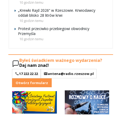
10 godzin temu
„Krewki Rajd 2026” w Rzeszowie. Krwiodawcy
oddali blisko 28 litrów krwi
10 godzin temu
Protest przeciwko przebiegowi obwodnicy
Przemyśla
10 godzin temu
Byłeś świadkiem ważnego wydarzenia?
Daj nam znać!
17 222 22 22
antena@radio.rzeszow.pl
Otwórz formularz