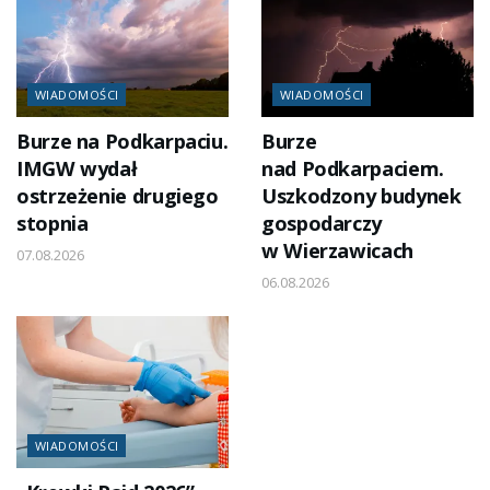
WIADOMOŚCI
WIADOMOŚCI
Burze na Podkarpaciu.
Burze
IMGW wydał
nad Podkarpaciem.
ostrzeżenie drugiego
Uszkodzony budynek
stopnia
gospodarczy
w Wierzawicach
07.08.2026
06.08.2026
WIADOMOŚCI