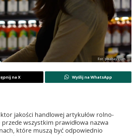
Fot. pixabay.com
ępnij na X
Wyślij na WhatsApp
ktor jakości handlowej artykułów rolno-
ię przede wszystkim prawidłowa nazwa
genach, które muszą być odpowiednio