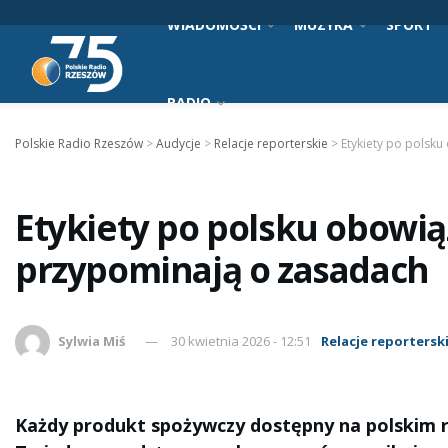
WIADOMOŚCI
MUZYKA
SPORT
RADIO
Polskie Radio Rzeszów
>
Audycje
>
Relacje reporterskie
>
Etykiety po polsk
Etykiety po polsku obowi
przypominają o zasadach
Sylwia Miś
30 kwietnia 2026 - 12:51
Relacje reportersk
Każdy produkt spożywczy dostępny na polskim r