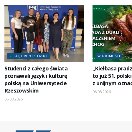
RELACJE REPORTERSKIE
WIADOMOŚCI
Studenci z całego świata
„Kiełbasa pradz
poznawali język i kulturę
to już 51. polsk
polską na Uniwersytecie
z unijnym ozna
Rzeszowskim
06.08.2026
06.08.2026