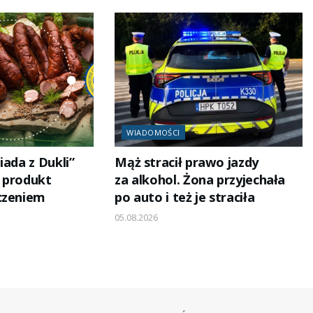
WIADOMOŚCI
iada z Dukli”
Mąż stracił prawo jazdy
i produkt
za alkohol. Żona przyjechała
czeniem
po auto i też je straciła
05.08.2026