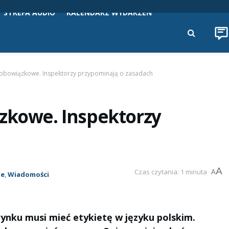
STREFA AUDIO
KALENDARZ WYDARZEŃ
u obowiązkowe. Inspektorzy przypominają o zasadach
ązkowe. Inspektorzy
A
Czas czytania: 1 minuta
A
ie
,
Wiadomości
ynku musi mieć etykietę w języku polskim.