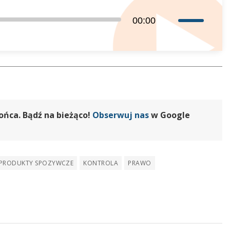
Używaj
00:00
strzałek
do
góry
oraz
do
dołu
aby
ońca. Bądź na bieżąco!
Obserwuj nas
w Google
zwiększyć
lub
zmniejszyć
PRODUKTY SPOZYWCZE
KONTROLA
PRAWO
głośność.