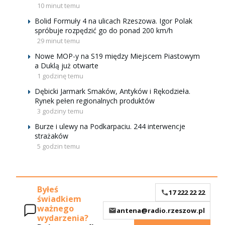
10 minut temu
Bolid Formuły 4 na ulicach Rzeszowa. Igor Polak
spróbuje rozpędzić go do ponad 200 km/h
29 minut temu
Nowe MOP-y na S19 między Miejscem Piastowym
a Duklą już otwarte
1 godzinę temu
Dębicki Jarmark Smaków, Antyków i Rękodzieła.
Rynek pełen regionalnych produktów
3 godziny temu
Burze i ulewy na Podkarpaciu. 244 interwencje
strażaków
5 godzin temu
Byłeś
17 222 22 22
świadkiem
ważnego
antena@radio.rzeszow.pl
wydarzenia?