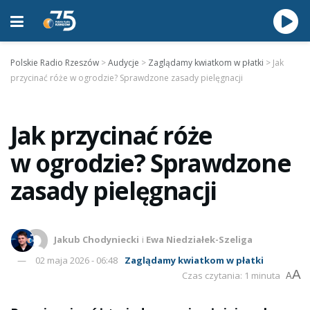
Polskie Radio Rzeszów
>
Audycje
>
Zaglądamy kwiatkom w płatki
>
Jak
przycinać róże w ogrodzie? Sprawdzone zasady pielęgnacji
Jak przycinać róże
w ogrodzie? Sprawdzone
zasady pielęgnacji
Jakub Chodyniecki
i
Ewa Niedziałek-Szeliga
02 maja 2026 - 06:48
Zaglądamy kwiatkom w płatki
A
Czas czytania: 1 minuta
A