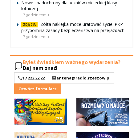
Nowe spadochrony dla uczniów mieleckiej klasy
lotniczej
7 godzin temu
Żółta naklejka może uratować życie. PKP
ZDJĘCIA
przypomina zasady bezpieczeństwa na przejazdach
7 godzin temu
Byłeś świadkiem ważnego wydarzenia?
Daj nam znać!
17 222 22 22
antena@radio.rzeszow.pl
Otwórz formularz