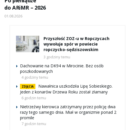
Po pieniądze
do ARiMR – 2026
01.08.2026
Przyszłość ZOZ-u w Ropczycach
wywołuje spór w powiecie
ropczycko-sędziszowskim
3 godziny temu
Dachowanie na DK94 w Mirocinie. Bez osób
poszkodowanych
4 godziny temu
Nawałnica uszkodziła Lipę Sobieskiego.
ZDJĘCIA
Jeden z konarów Drzewa Roku został złamany
6 godzin temu
Nietrzeźwy kierowca zatrzymany przez policję dwa
razy tego samego dnia. Miał w organizmie ponad 2
promile
7 godzin temu