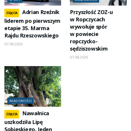
Adrian Rzeźnik
Przyszłość ZOZ-u
ZDJĘCIA
w Ropczycach
liderem po pierwszym
wywołuje spór
etapie 35. Marma
w powiecie
Rajdu Rzeszowskiego
ropczycko-
07.08.2026
sędziszowskim
07.08.2026
WIADOMOŚCI
Nawałnica
ZDJĘCIA
uszkodziła Lipę
Sobieskiego. Jeden