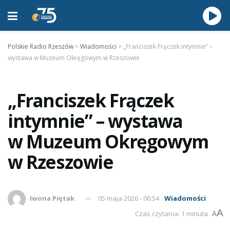
Polskie Radio Rzeszów
>
Wiadomości
>
„Franciszek Frączek intymnie” –
wystawa w Muzeum Okręgowym w Rzeszowie
„Franciszek Frączek
intymnie” – wystawa
w Muzeum Okręgowym
w Rzeszowie
Iwona Piętak
05 maja 2026 - 06:54
Wiadomości
A
Czas czytania: 1 minuta
A