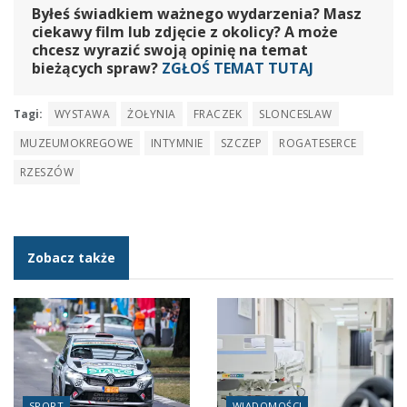
Byłeś świadkiem ważnego wydarzenia? Masz
ciekawy film lub zdjęcie z okolicy? A może
chcesz wyrazić swoją opinię na temat
bieżących spraw?
ZGŁOŚ TEMAT TUTAJ
Tagi:
WYSTAWA
ŻOŁYNIA
FRACZEK
SLONCESLAW
MUZEUMOKREGOWE
INTYMNIE
SZCZEP
ROGATESERCE
RZESZÓW
Zobacz także
SPORT
WIADOMOŚCI