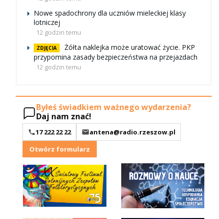
Nowe spadochrony dla uczniów mieleckiej klasy
lotniczej
12 godzin temu
Żółta naklejka może uratować życie. PKP
ZDJĘCIA
przypomina zasady bezpieczeństwa na przejazdach
12 godzin temu
Byłeś świadkiem ważnego wydarzenia?
Daj nam znać!
17 222 22 22
antena@radio.rzeszow.pl
Otwórz formularz