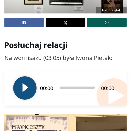
Fot. I. PIętak
Posłuchaj relacji
Na wernisażu (03.05) była Iwona Piętak:
Odtwarzacz
plików
dźwiękowych
00:00
00:00