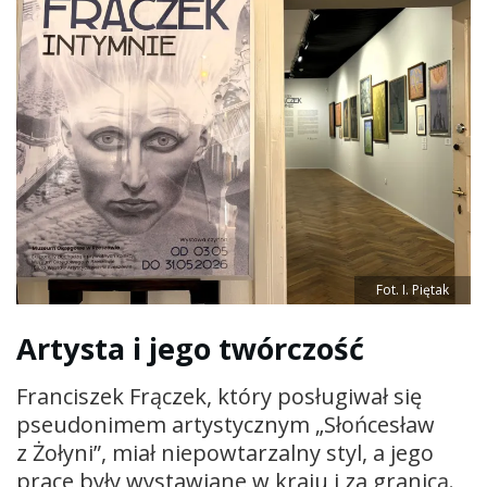
Fot. I. Piętak
Artysta i jego twórczość
Franciszek Frączek, który posługiwał się
pseudonimem artystycznym „Słońcesław
z Żołyni”, miał niepowtarzalny styl, a jego
prace były wystawiane w kraju i za granicą.