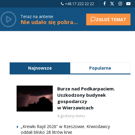
+48 17 222 22 22
Teraz na antenie
ZGŁOŚ TEMAT
Nie udało się pobrać tytułu.
Najnowsze
Popularne
Burze nad Podkarpaciem.
Uszkodzony budynek
gospodarczy
w Wierzawicach
4 godziny temu
„Krewki Rajd 2026” w Rzeszowie. Krwiodawcy
oddali blisko 28 litrów krwi