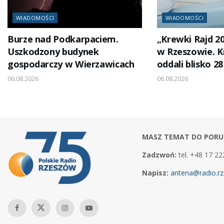
WIADOMOŚCI
WIADOMOŚCI
Burze nad Podkarpaciem.
„Krewki Rajd 2
Uszkodzony budynek
w Rzeszowie. 
gospodarczy w Wierzawicach
oddali blisko 28
06.08.2026
06.08.2026
MASZ TEMAT DO PORU
Zadzwoń:
tel. +48 17 22
Napisz:
antena@radio.rz