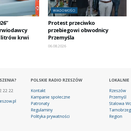
WIADOMOŚCI
026”
Protest przeciwko
Krwiodawcy
przebiegowi obwodnicy
 litrów krwi
Przemyśla
06.08.2026
SZENIA?
POLSKIE RADIO RZESZÓW
LOKALNIE
2 22 22
Kontakt
Rzeszów
Kampanie społeczne
Przemyśl
eszow.pl
Patronaty
Stalowa Wo
Regulaminy
Tarnobrze
Polityka prywatności
Region