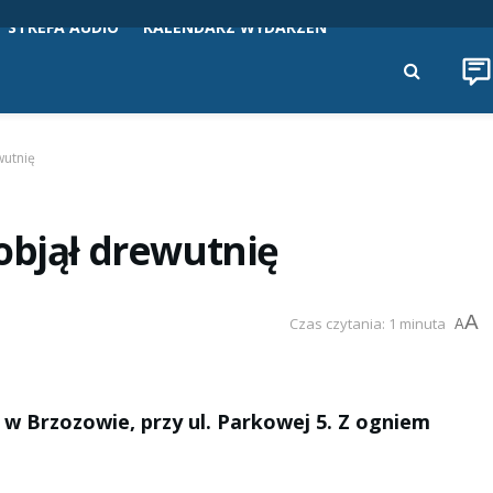
STREFA AUDIO
KALENDARZ WYDARZEŃ
wutnię
objął drewutnię
A
Czas czytania: 1 minuta
A
 w Brzozowie, przy ul. Parkowej 5. Z ogniem