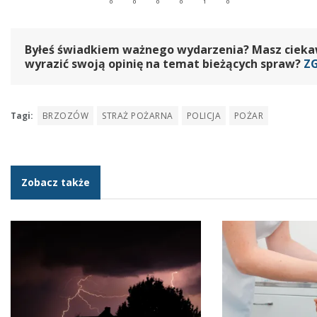
Byłeś świadkiem ważnego wydarzenia? Masz ciekawy
wyrazić swoją opinię na temat bieżących spraw?
Z
Tagi:
BRZOZÓW
STRAŻ POŻARNA
POLICJA
POŻAR
Zobacz także