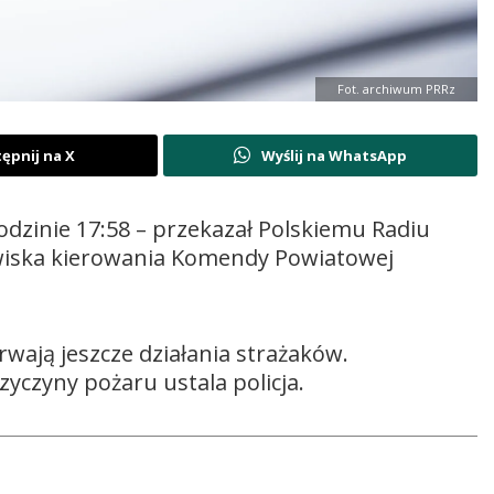
Fot. archiwum PRRz
ępnij na X
Wyślij na WhatsApp
odzinie 17:58 – przekazał Polskiemu Radiu
owiska kierowania Komendy Powiatowej
rwają jeszcze działania strażaków.
zyczyny pożaru ustala policja.