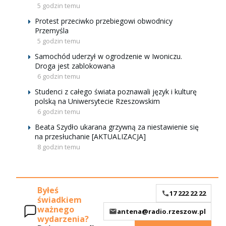
5 godzin temu
Protest przeciwko przebiegowi obwodnicy
Przemyśla
5 godzin temu
Samochód uderzył w ogrodzenie w Iwoniczu.
Droga jest zablokowana
6 godzin temu
Studenci z całego świata poznawali język i kulturę
polską na Uniwersytecie Rzeszowskim
6 godzin temu
Beata Szydło ukarana grzywną za niestawienie się
na przesłuchanie [AKTUALIZACJA]
8 godzin temu
Byłeś
17 222 22 22
świadkiem
ważnego
antena@radio.rzeszow.pl
wydarzenia?