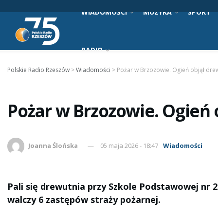
WIADOMOŚCI
MUZYKA
SPORT
RADIO
Polskie Radio Rzeszów
>
Wiadomości
>
Pożar w Brzozowie. Ogień objął dre
Pożar w Brzozowie. Ogień 
Joanna Ślońska
05 maja 2026 - 18:47
Wiadomości
Pali się drewutnia przy Szkole Podstawowej nr 2
walczy 6 zastępów straży pożarnej.