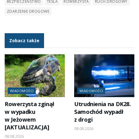
BEZPIECZEŃSTWO
TESLA
ROWERZYSTA
RUCH DROGOWY
ZDARZENIE DROGOWE
Zobacz także
WIADOMOŚCI
WIADOMOŚCI
Rowerzysta zginął
Utrudnienia na DK28.
w wypadku
Samochód wypadł
w Jeżowem
z drogi
[AKTUALIZACJA]
08.08.2026
08.08.2026