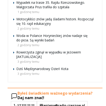
Wypadek na trasie 35. Rajdu Rzeszowskiego.
Małgorzata Prus trafiła do szpitala
1 godzinę temu
Motocykliści znów jadą śladami historii. Rozpoczął
się 10. rajd edukacyjny
2 godziny temu
Woda w Polance Horynieckiej znów nadaje się
do picia. Są wyniki badań
2 godziny temu
Rowerzysta zginął w wypadku w Jeżowem
[AKTUALIZACJA]
3 godziny temu
Dziś Międzynarodowy Dzień Kota
3 godziny temu
Byłeś świadkiem ważnego wydarzenia?
Daj nam znać!
17 222 22 22
antena@radio.rzeszow.pl