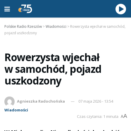
Polskie Radio Rzeszów
>
Wiadomości
>
Rowerzysta wjechał w samochód,
pojazd uszkodzony
Rowerzysta wjechał
w samochód, pojazd
uszkodzony
Agnieszka Radochońska
07 maja 2026 - 13:54
Wiadomości
A
Czas czytania: 1 minuta
A