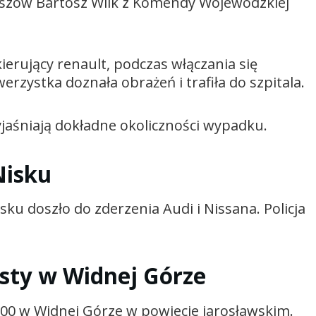
eszów Bartosz Wilk z Komendy Wojewódzkiej
ierujący renault, podczas włączania się
erzystka doznała obrażeń i trafiła do szpitala.
wyjaśniają dokładne okoliczności wypadku.
Nisku
ku doszło do zderzenia Audi i Nissana. Policja
isty w Widnej Górze
:00 w Widnej Górze w powiecie jarosławskim.