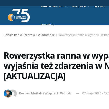
WIADOMOŚCI
MUZYKA
SPORT
RADIO
Polskie Radio Rzeszów
>
Wiadomości
>
Rowerzystka ranna w wypadku w Rzesz
Rowerzystka ranna w wypa
wyjaśnia też zdarzenia w 
[AKTUALIZACJA]
Kacper Maślak
i
Wojciech Wójcik
07 maja 2026 - 15: