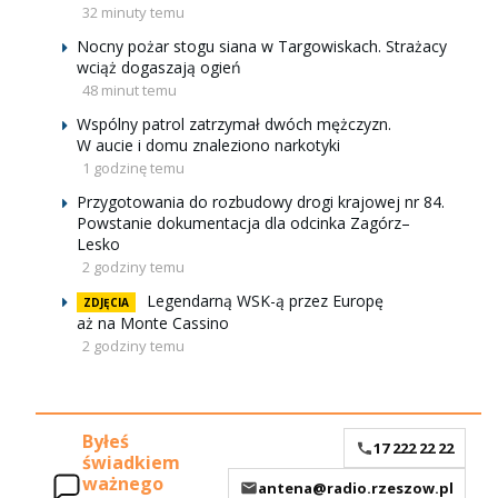
32 minuty temu
Nocny pożar stogu siana w Targowiskach. Strażacy
wciąż dogaszają ogień
48 minut temu
Wspólny patrol zatrzymał dwóch mężczyzn.
W aucie i domu znaleziono narkotyki
1 godzinę temu
Przygotowania do rozbudowy drogi krajowej nr 84.
Powstanie dokumentacja dla odcinka Zagórz–
Lesko
2 godziny temu
Legendarną WSK-ą przez Europę
ZDJĘCIA
aż na Monte Cassino
2 godziny temu
Byłeś
17 222 22 22
świadkiem
ważnego
antena@radio.rzeszow.pl