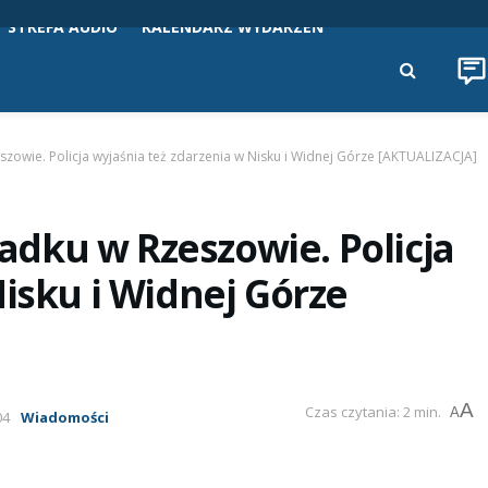
STREFA AUDIO
KALENDARZ WYDARZEŃ
owie. Policja wyjaśnia też zdarzenia w Nisku i Widnej Górze [AKTUALIZACJA]
dku w Rzeszowie. Policja
Nisku i Widnej Górze
A
Czas czytania: 2 min.
A
04
Wiadomości