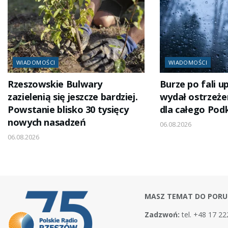
WIADOMOŚCI
WIADOMOŚCI
Rzeszowskie Bulwary
Burze po fali 
zazielenią się jeszcze bardziej.
wydał ostrzeżen
Powstanie blisko 30 tysięcy
dla całego Pod
nowych nasadzeń
06.08.2026
06.08.2026
MASZ TEMAT DO PORU
Zadzwoń:
tel. +48 17 22