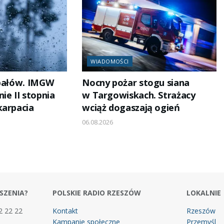
WIADOMOŚCI
upałów. IMGW
Nocny pożar stogu siana
ie II stopnia
w Targowiskach. Strażacy
karpacia
wciąż dogaszają ogień
06.08.2026
SZENIA?
POLSKIE RADIO RZESZÓW
LOKALNIE
2 22 22
Kontakt
Rzeszów
Kampanie społeczne
Przemyśl