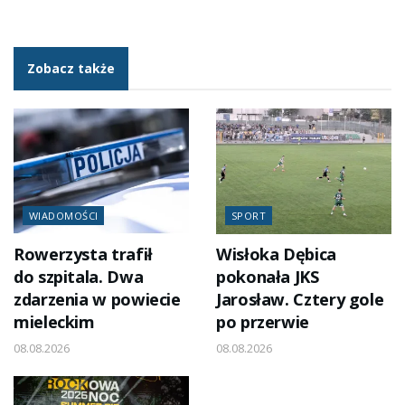
Zobacz także
WIADOMOŚCI
SPORT
Rowerzysta trafił
Wisłoka Dębica
do szpitala. Dwa
pokonała JKS
zdarzenia w powiecie
Jarosław. Cztery gole
mieleckim
po przerwie
08.08.2026
08.08.2026