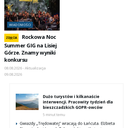
WIADOMOŚCI
Rockowa Noc
ZDJĘCIA
Summer GIG na Lisiej
Górze. Znamy wyniki
konkursu
08.08.2026 - Aktualizacja
09.08.2026
Dużo turystów i kilkanaście
interwencji. Pracowity tydzień dla
bieszczadzkich GOPR-owców
5 minut temu
Gwiazdy „Trędowatej” wracają do Łańcuta. Elżbieta