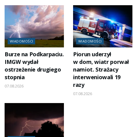
WIADOMOŚCI
WIADOMOŚCI
Burze na Podkarpaciu.
Piorun uderzył
IMGW wydał
w dom, wiatr porwał
ostrzeżenie drugiego
namiot. Strażacy
stopnia
interweniowali 19
razy
07.08.2026
07.08.2026