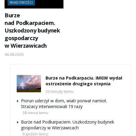
WIADOMOŚCI
Burze
nad Podkarpaciem.
Uszkodzony budynek
gospodarczy
w Wierzawicach
06.08.2026
Burze na Podkarpaciu. IMGW wydał
ostrzeżenie drugiego stopnia
33 minuty temu
Piorun uderzył w dom, wiatr porwał namiot.
Strażacy interweniowali 19 razy
38 minut temu
Burze nad Podkarpaciem. Uszkodzony budynek
gospodarczy w Wierzawicach
9 godzin temu