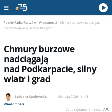
Polskie Radio Rzeszów
>
Wiadomości
>
Chmury burzowe nadciągają
nad Podkarpacie, silny wiatr i grad
Chmury burzowe
nadciągają
nad Podkarpacie, silny
wiatr i grad
Barbara Kozłowska
08 maja 2026 - 11:48
Wiadomości
A
Czas czytania: 1 minuta
A