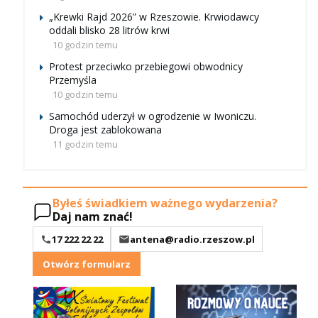
„Krewki Rajd 2026” w Rzeszowie. Krwiodawcy
oddali blisko 28 litrów krwi
10 godzin temu
Protest przeciwko przebiegowi obwodnicy
Przemyśla
10 godzin temu
Samochód uderzył w ogrodzenie w Iwoniczu.
Droga jest zablokowana
11 godzin temu
Byłeś świadkiem ważnego wydarzenia?
Daj nam znać!
17 222 22 22
antena@radio.rzeszow.pl
Otwórz formularz