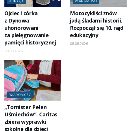
AUDYCJE
WIADOMOŚCI
Ojciec i córka
Motocykliści znów
z Dynowa
jadą śladami historii.
uhonorowani
Rozpoczął się 10. rajd
za pielęgnowanie
edukacyjny
pamięci historycznej
08.08.2026
08.08.2026
WIADOMOŚCI
„Tornister Pełen
Uśmiechów”. Caritas
zbiera wyprawki
szkolne dla dzieci