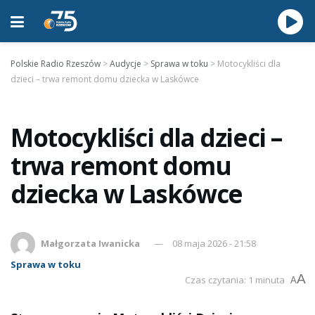
Polskie Radio Rzeszów
>
Audycje
>
Sprawa w toku
>
Motocykliści dla
dzieci – trwa remont domu dziecka w Laskówce
Motocykliści dla dzieci –
trwa remont domu
dziecka w Laskówce
Małgorzata Iwanicka
08 maja 2026 - 21:58
Sprawa w toku
A
Czas czytania: 1 minuta
A