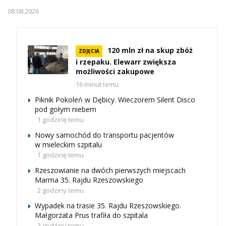
08.08.2026
120 mln zł na skup zbóż
ZDJĘCIA
i rzepaku. Elewarr zwiększa
możliwości zakupowe
16 minut temu
Piknik Pokoleń w Dębicy. Wieczorem Silent Disco
pod gołym niebem
1 godzinę temu
Nowy samochód do transportu pacjentów
w mieleckim szpitalu
1 godzinę temu
Rzeszowianie na dwóch pierwszych miejscach
Marma 35. Rajdu Rzeszowskiego
2 godziny temu
Wypadek na trasie 35. Rajdu Rzeszowskiego.
Małgorzata Prus trafiła do szpitala
3 godziny temu