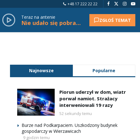
+48 17 222 22 22
Teraz na antenie
ZGŁOŚ TEMAT
Nie udało się pobrać tytułu.
Najnowsze
Popularne
Piorun uderzył w dom, wiatr
porwał namiot. Strażacy
interweniowali 19 razy
52 sekundy temu
Burze nad Podkarpaciem. Uszkodzony budynek
gospodarczy w Wierzawicach
9 godzin temu