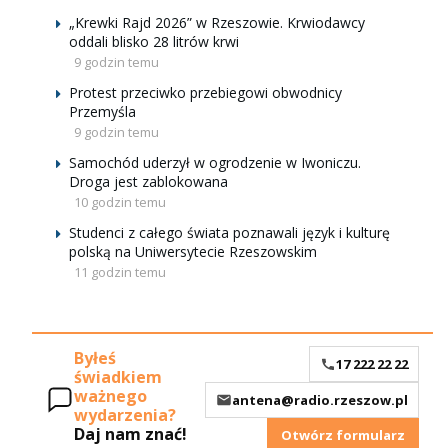
„Krewki Rajd 2026” w Rzeszowie. Krwiodawcy
oddali blisko 28 litrów krwi
9 godzin temu
Protest przeciwko przebiegowi obwodnicy
Przemyśla
9 godzin temu
Samochód uderzył w ogrodzenie w Iwoniczu.
Droga jest zablokowana
10 godzin temu
Studenci z całego świata poznawali język i kulturę
polską na Uniwersytecie Rzeszowskim
11 godzin temu
Byłeś
17 222 22 22
świadkiem
ważnego
antena@radio.rzeszow.pl
wydarzenia?
Daj nam znać!
Otwórz formularz