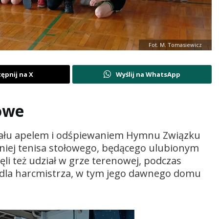
Fot. M. Tomasiewicz
ępnij na X
Wyślij na WhatsApp
towe
riału apelem i odśpiewaniem Hymnu Związku
niej tenisa stołowego, będącego ulubionym
li też udział w grze terenowej, podczas
h dla harcmistrza, w tym jego dawnego domu