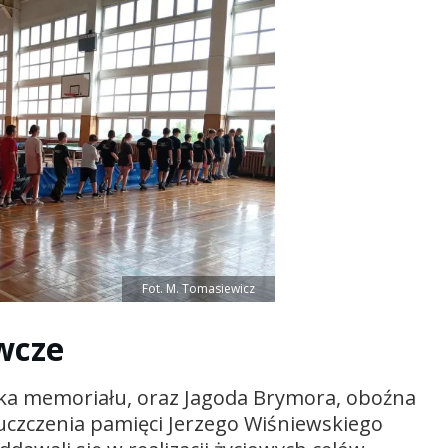
Fot. M. Tomasiewicz
wcze
tka memoriału, oraz Jagoda Brymora, oboźna
uczczenia pamięci Jerzego Wiśniewskiego