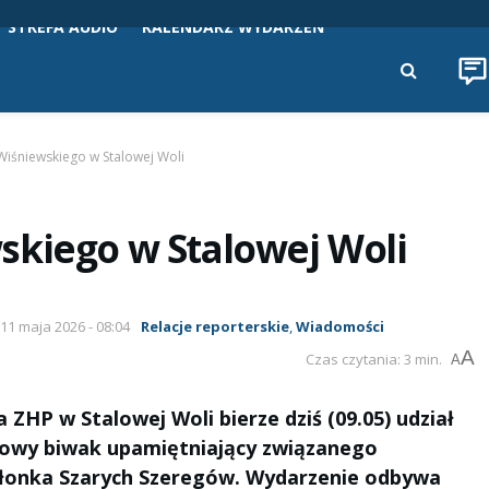
STREFA AUDIO
KALENDARZ WYDARZEŃ
Wiśniewskiego w Stalowej Woli
skiego w Stalowej Woli
 11 maja 2026 - 08:04
Relacje reporterskie
,
Wiadomości
A
Czas czytania: 3 min.
A
ZHP w Stalowej Woli bierze dziś (09.05) udział
iowy biwak upamiętniający związanego
członka Szarych Szeregów. Wydarzenie odbywa