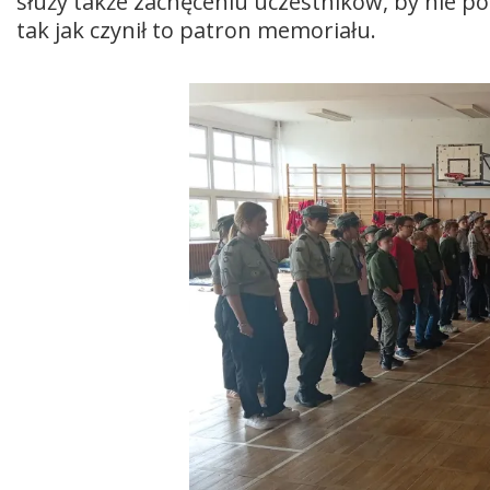
służy także zachęceniu uczestników, by nie pod
tak jak czynił to patron memoriału.