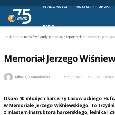
WIADOMOŚCI
MUZYKA
SPORT
RADIO
Polskie Radio Rzeszów
>
Audycje
>
Relacje reporterskie
>
Memoriał Jerzego 
Memoriał Jerzego Wiśniew
Mikołaj Tomasiewicz
09 maja 2026 - 19:21 - Aktualizacja
Około 40 młodych harcerzy Lasowiackiego Hufca 
w Memoriale Jerzego Wiśniewskiego. To trzydn
z miastem instruktora harcerskiego, leśnika i 