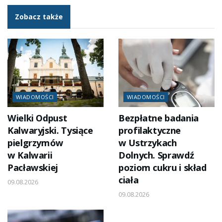
Zobacz także
WIADOMOŚCI
WIADOMOŚCI
Wielki Odpust
Bezpłatne badania
Kalwaryjski. Tysiące
profilaktyczne
pielgrzymów
w Ustrzykach
w Kalwarii
Dolnych. Sprawdź
Pacławskiej
poziom cukru i skład
ciała
09.08.2026
09.08.2026