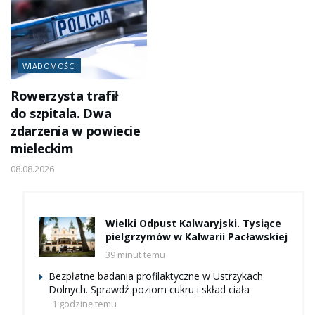
WIADOMOŚCI
Rowerzysta trafił
do szpitala. Dwa
zdarzenia w powiecie
mieleckim
08.08.2026
Wielki Odpust Kalwaryjski. Tysiące
pielgrzymów w Kalwarii Pacławskiej
39 minut temu
Bezpłatne badania profilaktyczne w Ustrzykach
Dolnych. Sprawdź poziom cukru i skład ciała
1 godzinę temu