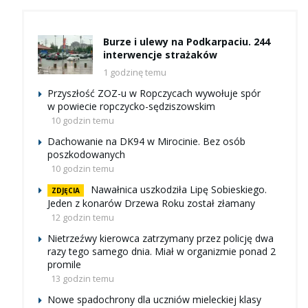
Burze i ulewy na Podkarpaciu. 244
interwencje strażaków
1 godzinę temu
Przyszłość ZOZ-u w Ropczycach wywołuje spór
w powiecie ropczycko-sędziszowskim
10 godzin temu
Dachowanie na DK94 w Mirocinie. Bez osób
poszkodowanych
10 godzin temu
Nawałnica uszkodziła Lipę Sobieskiego.
ZDJĘCIA
Jeden z konarów Drzewa Roku został złamany
12 godzin temu
Nietrzeźwy kierowca zatrzymany przez policję dwa
razy tego samego dnia. Miał w organizmie ponad 2
promile
13 godzin temu
Nowe spadochrony dla uczniów mieleckiej klasy