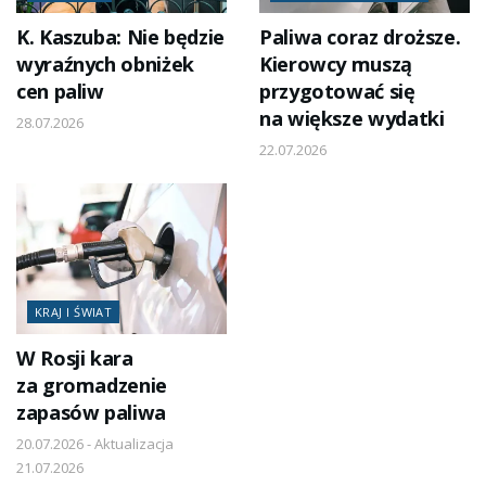
K. Kaszuba: Nie będzie
Paliwa coraz droższe.
wyraźnych obniżek
Kierowcy muszą
cen paliw
przygotować się
na większe wydatki
28.07.2026
22.07.2026
KRAJ I ŚWIAT
W Rosji kara
za gromadzenie
zapasów paliwa
20.07.2026 - Aktualizacja
21.07.2026