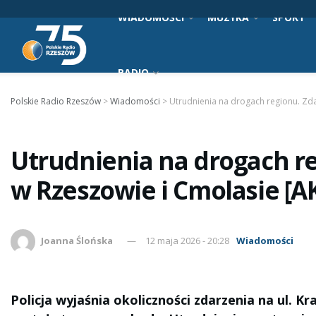
WIADOMOŚCI
MUZYKA
SPORT
RADIO
Polskie Radio Rzeszów
>
Wiadomości
>
Utrudnienia na drogach regionu. Zd
Utrudnienia na drogach r
w Rzeszowie i Cmolasie [
Joanna Ślońska
12 maja 2026 - 20:28
Wiadomości
Policja wyjaśnia okoliczności zdarzenia na ul. 