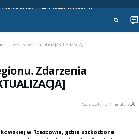
STREFA AUDIO
KALENDARZ WYDARZEŃ
arzenia w Rzeszowie i Cmolasie [AKTUALIZACJA]
egionu. Zdarzenia
AKTUALIZACJA]
A
Czas czytania: 1 minuta
A
Krakowskiej w Rzeszowie, gdzie uszkodzone