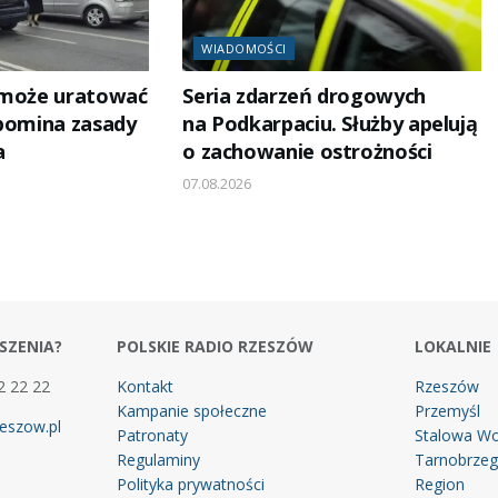
WIADOMOŚCI
 może uratować
Seria zdarzeń drogowych
ypomina zasady
na Podkarpaciu. Służby apelują
a
o zachowanie ostrożności
07.08.2026
SZENIA?
POLSKIE RADIO RZESZÓW
LOKALNIE
2 22 22
Kontakt
Rzeszów
Kampanie społeczne
Przemyśl
eszow.pl
Patronaty
Stalowa Wo
Regulaminy
Tarnobrze
Polityka prywatności
Region