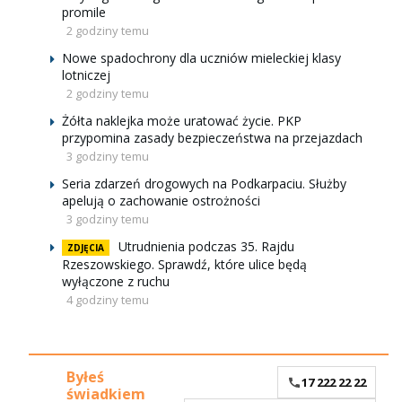
promile
2 godziny temu
Nowe spadochrony dla uczniów mieleckiej klasy
lotniczej
2 godziny temu
Żółta naklejka może uratować życie. PKP
przypomina zasady bezpieczeństwa na przejazdach
3 godziny temu
Seria zdarzeń drogowych na Podkarpaciu. Służby
apelują o zachowanie ostrożności
3 godziny temu
Utrudnienia podczas 35. Rajdu
ZDJĘCIA
Rzeszowskiego. Sprawdź, które ulice będą
wyłączone z ruchu
4 godziny temu
Byłeś
17 222 22 22
świadkiem