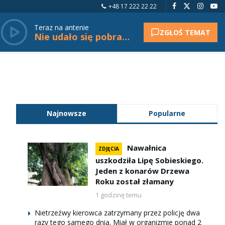
+48 17 222 22 22
Teraz na antenie
ZGŁOŚ TEMAT
Nie udało się pobrać tytułu.
Najnowsze
Popularne
Nawałnica
ZDJĘCIA
uszkodziła Lipę Sobieskiego.
Jeden z konarów Drzewa
Roku został złamany
1 godzinę temu
Nietrzeźwy kierowca zatrzymany przez policję dwa
razy tego samego dnia. Miał w organizmie ponad 2