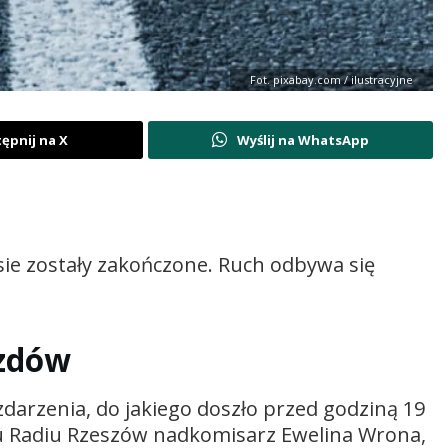
Fot. pixabay.com / ilustracyjne
ępnij na X
Wyślij na WhatsApp
sie zostały zakończone. Ruch odbywa się
azdów
 zdarzenia, do jakiego doszło przed godziną 19
emu Radiu Rzeszów nadkomisarz Ewelina Wrona,