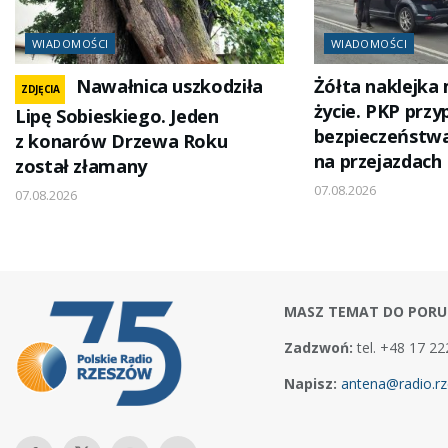
WIADOMOŚCI
WIADOMOŚCI
Nawałnica uszkodziła
Żółta naklejka
ZDJĘCIA
życie. PKP prz
Lipę Sobieskiego. Jeden
bezpieczeństw
z konarów Drzewa Roku
na przejazdach
został złamany
07.08.2026
07.08.2026
MASZ TEMAT DO PORU
Zadzwoń:
tel. +48 17 22
Napisz:
antena@radio.rz