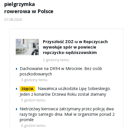
pielgrzymka
rowerowa w Polsce
07.08.2026
Przyszłość ZOZ-u w Ropczycach
wywołuje spór w powiecie
ropczycko-sędziszowskim
2 godziny temu
Dachowanie na DK94 w Mirocinie. Bez osób
poszkodowanych
3 godziny temu
Nawałnica uszkodziła Lipę Sobieskiego.
ZDJĘCIA
Jeden z konarów Drzewa Roku został złamany
5 godzin temu
Nietrzeźwy kierowca zatrzymany przez policję dwa
razy tego samego dnia. Miał w organizmie ponad 2
promile
6 godzin temu