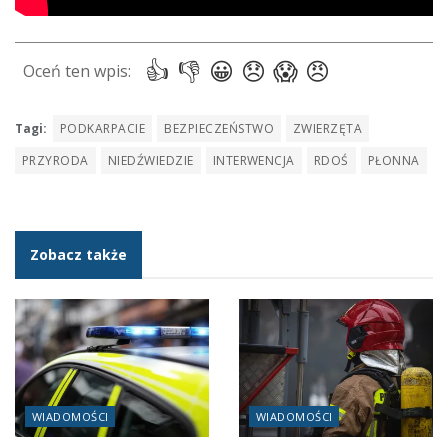
Tagi:
PODKARPACIE
BEZPIECZEŃSTWO
ZWIERZĘTA
PRZYRODA
NIEDŹWIEDZIE
INTERWENCJA
RDOŚ
PŁONNA
Zobacz także
WIADOMOŚCI
WIADOMOŚCI