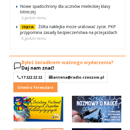
Nowe spadochrony dla uczniów mieleckiej klasy
lotniczej
6 godzin temu
Żółta naklejka może uratować życie. PKP
ZDJĘCIA
przypomina zasady bezpieczeństwa na przejazdach
6 godzin temu
Byłeś świadkiem ważnego wydarzenia?
Daj nam znać!
17 222 22 22
antena@radio.rzeszow.pl
Otwórz formularz