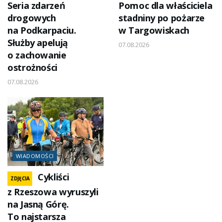
Seria zdarzeń
Pomoc dla właściciela
drogowych
stadniny po pożarze
na Podkarpaciu.
w Targowiskach
Służby apelują
07.08.2026
o zachowanie
ostrożności
07.08.2026
WIADOMOŚCI
Cykliści
ZDJĘCIA
z Rzeszowa wyruszyli
na Jasną Górę.
To najstarsza