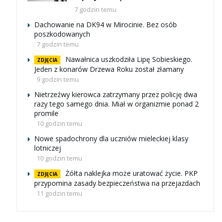
7 godzin temu
Dachowanie na DK94 w Mirocinie. Bez osób
poszkodowanych
7 godzin temu
Nawałnica uszkodziła Lipę Sobieskiego.
ZDJĘCIA
Jeden z konarów Drzewa Roku został złamany
9 godzin temu
Nietrzeźwy kierowca zatrzymany przez policję dwa
razy tego samego dnia. Miał w organizmie ponad 2
promile
10 godzin temu
Nowe spadochrony dla uczniów mieleckiej klasy
lotniczej
10 godzin temu
Żółta naklejka może uratować życie. PKP
ZDJĘCIA
przypomina zasady bezpieczeństwa na przejazdach
11 godzin temu