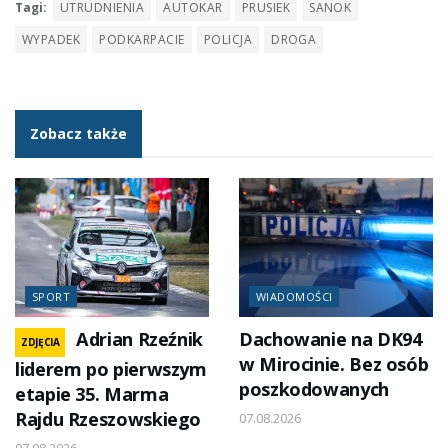
Tagi:
UTRUDNIENIA
AUTOKAR
PRUSIEK
SANOK
WYPADEK
PODKARPACIE
POLICJA
DROGA
Zobacz także
SPORT
WIADOMOŚCI
Adrian Rzeźnik
Dachowanie na DK94
ZDJĘCIA
w Mirocinie. Bez osób
liderem po pierwszym
poszkodowanych
etapie 35. Marma
Rajdu Rzeszowskiego
07.08.2026
07.08.2026