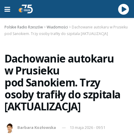
Polskie Radio Rzeszów
>
Wiadomości
>
Dachowanie autokaru w Prusieku
pod Sanokiem. Trzy osoby trafiły do szpitala [AKTUALIZACJA]
Dachowanie autokaru
w Prusieku
pod Sanokiem. Trzy
osoby trafiły do szpitala
[AKTUALIZACJA]
Barbara Kozłowska
13 maja 2026 - 09:51