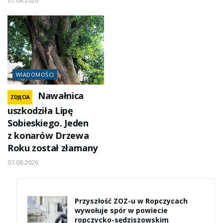
WIADOMOŚCI
Nawałnica
ZDJĘCIA
uszkodziła Lipę
Sobieskiego. Jeden
z konarów Drzewa
Roku został złamany
07.08.2026
Przyszłość ZOZ-u w Ropczycach
wywołuje spór w powiecie
ropczycko-sędziszowskim