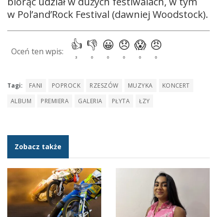
biorąc udział w dużych festiwalach, w tym
w Pol’and’Rock Festival (dawniej Woodstock).
Tagi:
FANI
POPROCK
RZESZÓW
MUZYKA
KONCERT
ALBUM
PREMIERA
GALERIA
PŁYTA
ŁZY
Zobacz także