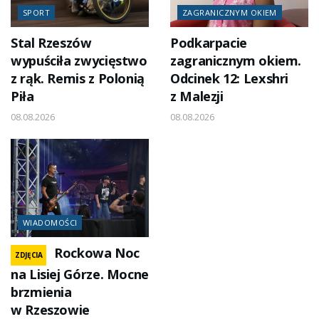
SPORT
ZAGRANICZNYM OKIEM
Stal Rzeszów
Podkarpacie
wypuściła zwycięstwo
zagranicznym okiem.
z rąk. Remis z Polonią
Odcinek 12: Lexshri
Piła
z Malezji
08.08.2026
08.08.2026
WIADOMOŚCI
Rockowa Noc
ZDJĘCIA
na Lisiej Górze. Mocne
brzmienia
w Rzeszowie