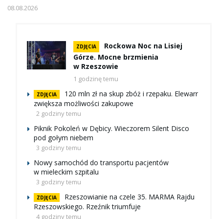
08.08.2026
Rockowa Noc na Lisiej
ZDJĘCIA
Górze. Mocne brzmienia
w Rzeszowie
1 godzinę temu
120 mln zł na skup zbóż i rzepaku. Elewarr
ZDJĘCIA
zwiększa możliwości zakupowe
2 godziny temu
Piknik Pokoleń w Dębicy. Wieczorem Silent Disco
pod gołym niebem
3 godziny temu
Nowy samochód do transportu pacjentów
w mieleckim szpitalu
3 godziny temu
Rzeszowianie na czele 35. MARMA Rajdu
ZDJĘCIA
Rzeszowskiego. Rzeźnik triumfuje
4 godziny temu