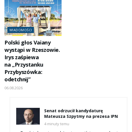
WIADOMOŚCI
Polski głos Vaiany
wystąpi w Rzeszowie.
Irys zaśpiewa
na „Przystanku
Przybyszówka:
odetchnij”
06.08.2026
Senat odrzucił kandydaturę
Mateusza Szpytmy na prezesa IPN
4 minuty temu