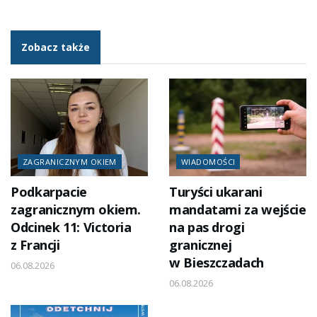
Zobacz także
ZAGRANICZNYM OKIEM
WIADOMOŚCI
Podkarpacie
Turyści ukarani
zagranicznym okiem.
mandatami za wejście
Odcinek 11: Victoria
na pas drogi
z Francji
granicznej
w Bieszczadach
06.08.2026
06.08.2026