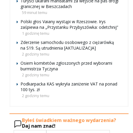
Turyści ukarani mandatami za wejście na pas drogi
granicznej w Bieszczadach
59 minut temu
Polski głos Vaiany wystąpi w Rzeszowie. Irys
zaśpiewa na „Przystanku Przybyszówka: odetchnij”
1 godzinę temu
Zderzenie samochodu osobowego z ciężarówką
na S19. Są utrudnienia [AKTUALIZACJA]
2 godziny temu
Osiem komitetów zgłoszonych przed wyborami
burmistrza Tyczyna
2 godziny temu
Podkarpacka KAS wykryła zaniżenie VAT na ponad
100 tys. zł
2 godziny temu
Byłeś świadkiem ważnego wydarzenia?
Daj nam znać!