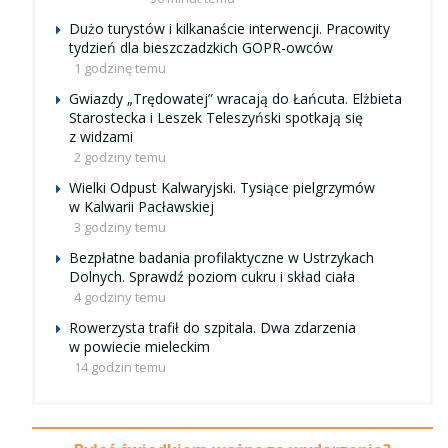
Dużo turystów i kilkanaście interwencji. Pracowity
tydzień dla bieszczadzkich GOPR-owców
1 godzinę temu
Gwiazdy „Trędowatej” wracają do Łańcuta. Elżbieta
Starostecka i Leszek Teleszyński spotkają się
z widzami
2 godziny temu
Wielki Odpust Kalwaryjski. Tysiące pielgrzymów
w Kalwarii Pacławskiej
3 godziny temu
Bezpłatne badania profilaktyczne w Ustrzykach
Dolnych. Sprawdź poziom cukru i skład ciała
4 godziny temu
Rowerzysta trafił do szpitala. Dwa zdarzenia
w powiecie mieleckim
14 godzin temu