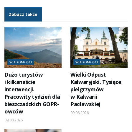
Zobacz także
WIADOMOŚCI
WIADOMOŚCI
Dużo turystów
Wielki Odpust
i kilkanaście
Kalwaryjski. Tysiące
interwencji.
pielgrzymów
Pracowity tydzień dla
w Kalwarii
bieszczadzkich GOPR-
Pacławskiej
owców
09.08.2026
09.08.2026