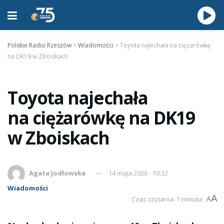
Polskie Radio Rzeszów
>
Wiadomości
>
Toyota najechała na ciężarówkę
na DK19 w Zboiskach
Toyota najechała
na ciężarówkę na DK19
w Zboiskach
Agata Jodłowska
14 maja 2026 - 10:32
Wiadomości
A
Czas czytania: 1 minuta
A