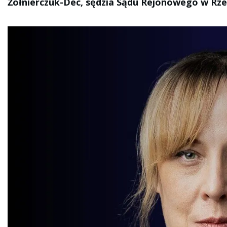
Żołnierczuk-Dec, sędzia Sądu Rejonowego w R