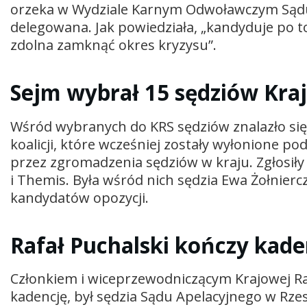
orzeka w Wydziale Karnym Odwoławczym Sądu
delegowana. Jak powiedziała, „kandyduje po to
zdolna zamknąć okres kryzysu”.
Sejm wybrał 15 sędziów Kr
Wśród wybranych do KRS sędziów znalazło się
koalicji, które wcześniej zostały wyłonione 
przez zgromadzenia sędziów w kraju. Zgłosiły 
i Themis. Była wśród nich sędzia Ewa Żołnier
kandydatów opozycji.
Rafał Puchalski kończy kad
Członkiem i wiceprzewodniczącym Krajowej Rad
kadencję, był sędzia Sądu Apelacyjnego w Rze