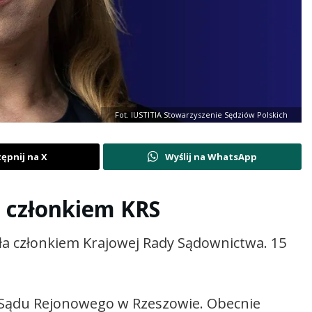
Fot. IUSTITIA Stowarzyszenie Sędziów Polskich
ępnij na X
Wyślij na WhatsApp
a członkiem KRS
ła członkiem Krajowej Rady Sądownictwa. 15
ą Sądu Rejonowego w Rzeszowie. Obecnie