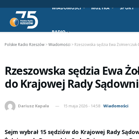
WIADOMOŚCI
MUZYKA
SPORT
RADIO
Polskie Radio Rzeszów
>
Wiadomości
>
Rzeszowska sędzia Ewa Żołnierczuk
Rzeszowska sędzia Ewa Żo
do Krajowej Rady Sądown
Dariusz Kapała
15 maja 2026 - 14:58
Wiadomości
Sejm wybrał 15 sędziów do Krajowej Rady Sądow