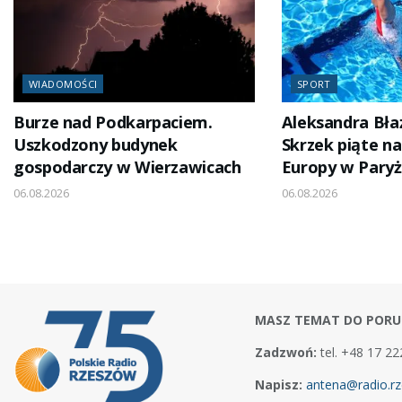
WIADOMOŚCI
SPORT
Burze nad Podkarpaciem.
Aleksandra Bła
Uszkodzony budynek
Skrzek piąte n
gospodarczy w Wierzawicach
Europy w Pary
06.08.2026
06.08.2026
MASZ TEMAT DO PORU
Zadzwoń:
tel. +48 17 22
Napisz:
antena@radio.rz