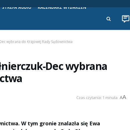
STREFA AUDIO
KALENDARZ WYDARZEŃ
-Dec wybrana do Krajowej Rady Sądownictwa
łnierczuk-Dec wybrana
ictwa
A
Czas czytania: 1 minuta
A
nictwa. W tym gronie znalazła się Ewa