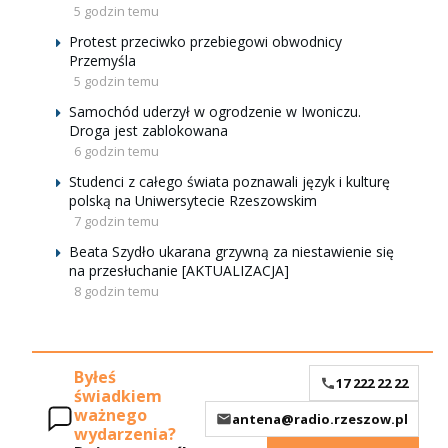
5 godzin temu
Protest przeciwko przebiegowi obwodnicy
Przemyśla
5 godzin temu
Samochód uderzył w ogrodzenie w Iwoniczu.
Droga jest zablokowana
6 godzin temu
Studenci z całego świata poznawali język i kulturę
polską na Uniwersytecie Rzeszowskim
7 godzin temu
Beata Szydło ukarana grzywną za niestawienie się
na przesłuchanie [AKTUALIZACJA]
8 godzin temu
Byłeś
17 222 22 22
świadkiem
ważnego
antena@radio.rzeszow.pl
wydarzenia?