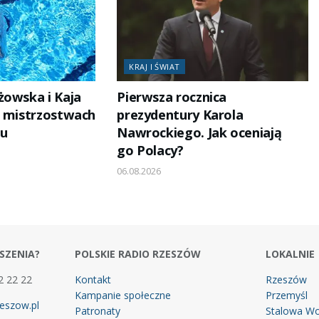
KRAJ I ŚWIAT
żowska i Kaja
Pierwsza rocznica
a mistrzostwach
prezydentury Karola
żu
Nawrockiego. Jak oceniają
go Polacy?
06.08.2026
SZENIA?
POLSKIE RADIO RZESZÓW
LOKALNIE
2 22 22
Kontakt
Rzeszów
Kampanie społeczne
Przemyśl
eszow.pl
Patronaty
Stalowa Wo