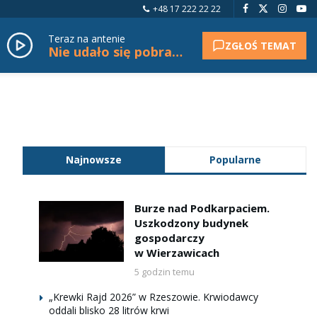
+48 17 222 22 22
Teraz na antenie
ZGŁOŚ TEMAT
Nie udało się pobrać tytułu.
Najnowsze
Popularne
Burze nad Podkarpaciem.
Uszkodzony budynek
gospodarczy
w Wierzawicach
5 godzin temu
„Krewki Rajd 2026” w Rzeszowie. Krwiodawcy
oddali blisko 28 litrów krwi