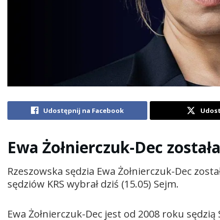
Udostępnij na Facebook
Udost
Ewa Żołnierczuk-Dec został
Rzeszowska sędzia Ewa Żołnierczuk-Dec zosta
sędziów KRS wybrał dziś (15.05) Sejm.
Ewa Żołnierczuk-Dec jest od 2008 roku sędzi