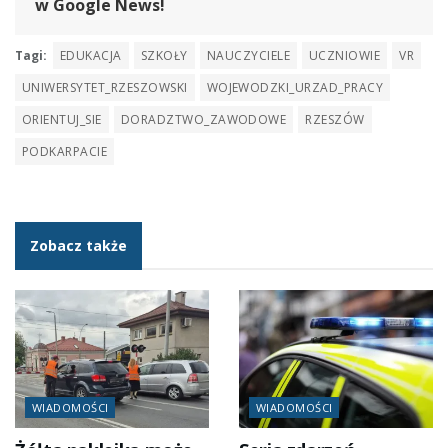
w Google News!
Tagi:
EDUKACJA
SZKOŁY
NAUCZYCIELE
UCZNIOWIE
VR
UNIWERSYTET_RZESZOWSKI
WOJEWODZKI_URZAD_PRACY
ORIENTUJ_SIE
DORADZTWO_ZAWODOWE
RZESZÓW
PODKARPACIE
Zobacz także
WIADOMOŚCI
WIADOMOŚCI