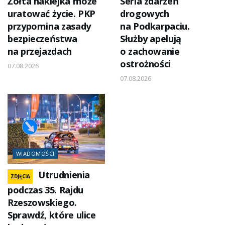
Żółta naklejka może
Seria zdarzeń
uratować życie. PKP
drogowych
przypomina zasady
na Podkarpaciu.
bezpieczeństwa
Służby apelują
na przejazdach
o zachowanie
ostrożności
07.08.2026
07.08.2026
WIADOMOŚCI
Utrudnienia
ZDJĘCIA
podczas 35. Rajdu
Rzeszowskiego.
Sprawdź, które ulice