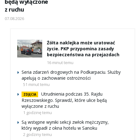
będą wyłączone
z ruchu
07.08.2026
Żółta naklejka może uratować
życie. PKP przypomina zasady
bezpieczeństwa na przejazdach
16 minut temu
Seria zdarzeń drogowych na Podkarpaciu. Służby
apelują o zachowanie ostrożności
51 minut temu
Utrudnienia podczas 35. Rajdu
ZDJĘCIA
Rzeszowskiego. Sprawdź, które ulice będą
wyłączone z ruchu
1 godzinę temu
Są wstępne wyniki sekcji zwłok mężczyzny,
który wypadł z okna hotelu w Sanoku
2 godziny temu