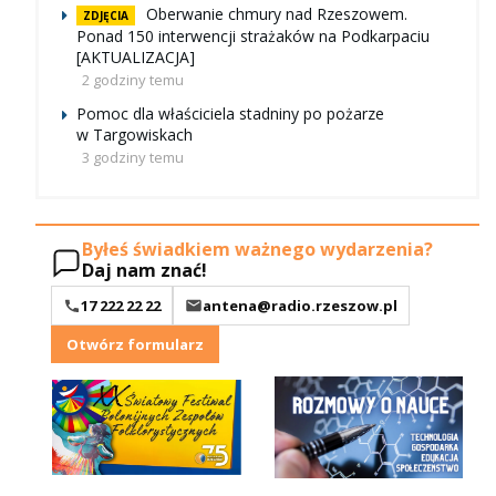
Oberwanie chmury nad Rzeszowem.
ZDJĘCIA
Ponad 150 interwencji strażaków na Podkarpaciu
[AKTUALIZACJA]
2 godziny temu
Pomoc dla właściciela stadniny po pożarze
w Targowiskach
3 godziny temu
Byłeś świadkiem ważnego wydarzenia?
Daj nam znać!
17 222 22 22
antena@radio.rzeszow.pl
Otwórz formularz